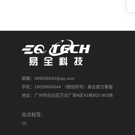
邮箱：489926643@qq.com
手机：18028600544 （微信同号）易全官方客服
地址：广州市白云区万达广场A区A1栋802-803房
站点标签：
10