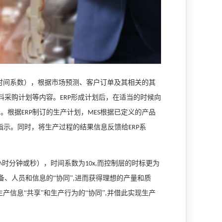
时间系数），根据市场预测、客户订单及其相关的其
料采购计划等内容。
形成计划后，在适当的时候向
ERP
示。根据
制订的生产计划，
根据已定义的产品
ERP
MES
指示。同时，将生产过程的结果信息反馈给
系
ERP
小时分钟或秒），时间系数为
而控制层的时标更为
10x,
、人员和信息的“协同”
进而获得理想的产量和质
,
产信息“共享”和生产行为的“协同”
并借此实现生产
,