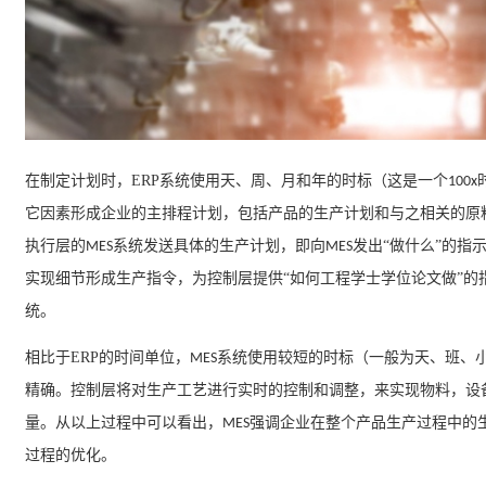
在制定计划时，
ERP
系统使用天、周、月和年的时标（这是一个
100x
它因素形成企业的主排程计划，包括产品的生产计划和与之相关的原
执行层的
系统发送具体的生产计划，即向
发出“做什么”的指
MES
MES
实现细节形成生产指令，为控制层提供“如何工程学士学位论文做”的
统。
相比于
ERP
的时间单位，
系统使用较短的时标（一般为天、班、
MES
精确。控制层将对生产工艺进行实时的控制和调整，来实现物料，设备
量。从以上过程中可以看出，
强调企业在整个产品生产过程中的生
MES
过程的优化。