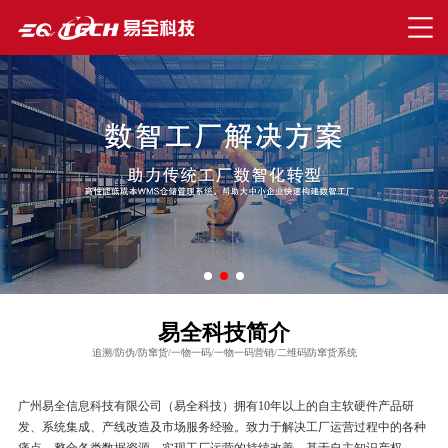
易全科技简介
追溯/防伪/防窜货/一物一码/一物一码营销/二维码防窜货系统
广州易全信息科技有限公司（易全科技）拥有10年以上的自主软硬件产品研
发、系统集成、产线改造及市场服务经验。致力于解决工厂运营过程中的各种