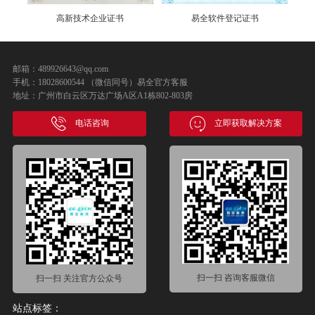
高新技术企业证书
易全软件登记证书
邮箱：489926643@qq.com
手机：18028600544 （微信同号）易全官方客服
地址：广州市白云区万达广场A区A1栋802-803房
电话咨询
立即获取解决方案
扫一扫 咨询客服微信
扫一扫 关注官方公众号
站点标签：