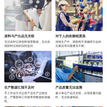
原料与产出品无关联
对于人的依赖程度高
无法实时记录投料场景数据，无法实
传统生产中，因投料不准确而引起的
现投料过程的实时监控。
次废品等问题屡见不鲜。
生产数据汇报不及时
产品质量无法追溯
手工作业方式记录产品生产过程信
最小单位产品无关联，出现质量问题
息，严重影响工作效率和数据的准确
时，无法快速响应。
性。