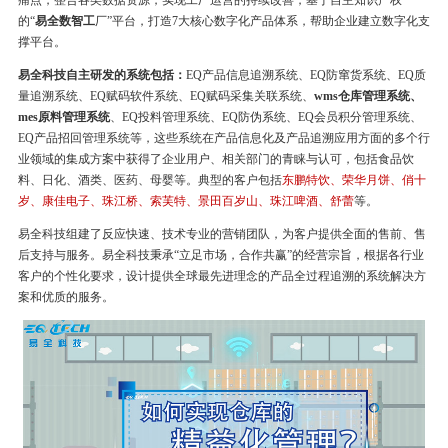
痛点，整合各类数据资源，实现工厂运营的持续改善，基于自主知识产权
的“
易全数智工
厂”平台，打造7大核心数字化产品体系，帮助企业建立数字化支
撑平台。
易全科技自主研发的系统包括：
EQ产品信息追溯系统、EQ防窜货系统、EQ质
量追溯系统、EQ赋码软件系统、EQ赋码采集关联系统、
wms仓库管理系统、
mes原料管理系统
、EQ投料管理系统、EQ防伪系统、EQ会员积分管理系统、
EQ产品招回管理系统等，这些系统在产品信息化及产品追溯应用方面的多个行
业领域的集成方案中获得了企业用户、相关部门的青睐与认可，包括食品饮
料、日化、酒类、医药、母婴等。典型的客户包括
东鹏特饮、荣华月饼、俏十
岁、康佳电子、珠江桥、索芙特、景田百岁山、珠江啤酒、舒蕾
等。
易全科技组建了反应快速、技术专业的营销团队，为客户提供全面的售前、售
后支持与服务。易全科技秉承“立足市场，合作共赢”的经营宗旨，根据各行业
客户的个性化要求，设计提供全球最先进理念的产品全过程追溯的系统解决方
案和优质的服务。