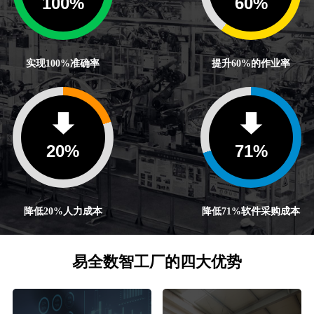
100
%
60
%
实现100%准确率
提升60%的作业率
20
%
71
%
降低20%人力成本
降低71%软件采购成本
易全数智工厂的四大优势