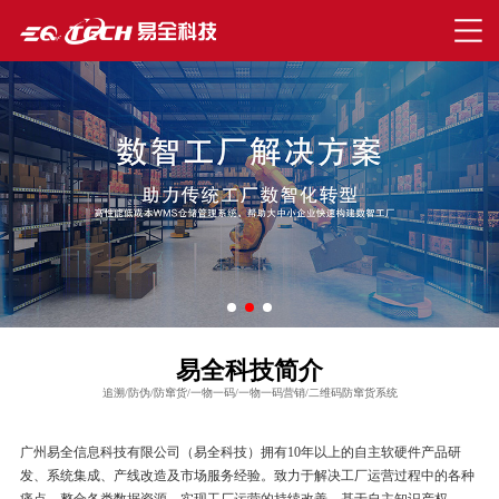
易全科技简介
追溯/防伪/防窜货/一物一码/一物一码营销/二维码防窜货系统
广州易全信息科技有限公司（易全科技）拥有10年以上的自主软硬件产品研
发、系统集成、产线改造及市场服务经验。致力于解决工厂运营过程中的各种