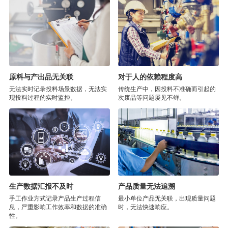
原料与产出品无关联
对于人的依赖程度高
无法实时记录投料场景数据，无法实
传统生产中，因投料不准确而引起的
现投料过程的实时监控。
次废品等问题屡见不鲜。
生产数据汇报不及时
产品质量无法追溯
手工作业方式记录产品生产过程信
最小单位产品无关联，出现质量问题
息，严重影响工作效率和数据的准确
时，无法快速响应。
性。