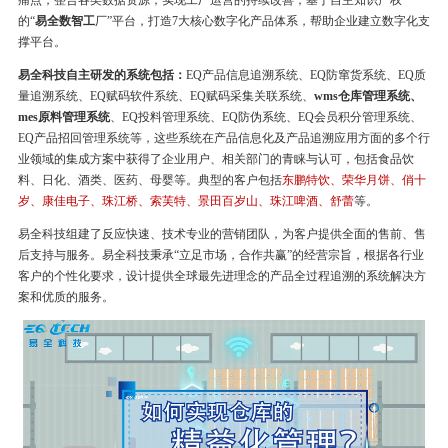
痛点，整合各类数据资源，实现工厂运营的持续改善，基于自主知识产权
的“
易全数智工
厂”平台，打造7大核心数字化产品体系，帮助企业建立数字化支
撑平台。
易全科技自主研发的系统包括：
EQ产品信息追溯系统、EQ防窜货系统、EQ质
量追溯系统、EQ赋码软件系统、EQ赋码采集关联系统、
wms仓库管理系统、
mes原料管理系统
、EQ投料管理系统、EQ防伪系统、EQ会员积分管理系统、
EQ产品招回管理系统等，这些系统在产品信息化及产品追溯应用方面的多个行
业领域的集成方案中获得了企业用户、相关部门的青睐与认可，包括食品饮
料、日化、酒类、医药、母婴等。典型的客户包括
东鹏特饮、荣华月饼、俏十
岁、康佳电子、珠江桥、索芙特、景田百岁山、珠江啤酒、舒蕾
等。
易全科技组建了反应快速、技术专业的营销团队，为客户提供全面的售前、售
后支持与服务。易全科技秉承“立足市场，合作共赢”的经营宗旨，根据各行业
客户的个性化要求，设计提供全球最先进理念的产品全过程追溯的系统解决方
案和优质的服务。