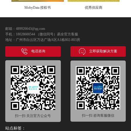
MobyData 授权书
优秀供应商
邮箱：489926643@qq.com
手机：18028600544 （微信同号）易全官方客服
地址：广州市白云区万达广场A区A1栋802-803房
电话咨询
立即获取解决方案
扫一扫 咨询客服微信
扫一扫 关注官方公众号
站点标签：