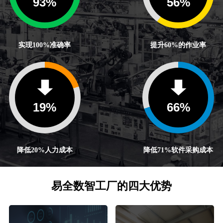
100
%
60
%
实现100%准确率
提升60%的作业率
20
%
71
%
降低20%人力成本
降低71%软件采购成本
易全数智工厂的四大优势