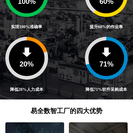
100
%
60
%
实现100%准确率
提升60%的作业率
20
%
71
%
降低20%人力成本
降低71%软件采购成本
易全数智工厂的四大优势