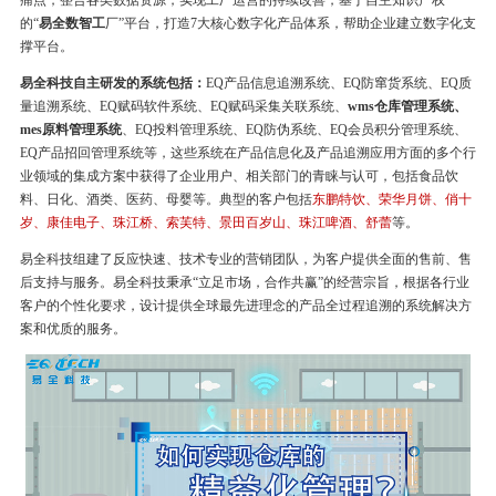
痛点，整合各类数据资源，实现工厂运营的持续改善，基于自主知识产权
的“
易全数智工
厂”平台，打造7大核心数字化产品体系，帮助企业建立数字化支
撑平台。
易全科技自主研发的系统包括：
EQ产品信息追溯系统、EQ防窜货系统、EQ质
量追溯系统、EQ赋码软件系统、EQ赋码采集关联系统、
wms仓库管理系统、
mes原料管理系统
、EQ投料管理系统、EQ防伪系统、EQ会员积分管理系统、
EQ产品招回管理系统等，这些系统在产品信息化及产品追溯应用方面的多个行
业领域的集成方案中获得了企业用户、相关部门的青睐与认可，包括食品饮
料、日化、酒类、医药、母婴等。典型的客户包括
东鹏特饮、荣华月饼、俏十
岁、康佳电子、珠江桥、索芙特、景田百岁山、珠江啤酒、舒蕾
等。
易全科技组建了反应快速、技术专业的营销团队，为客户提供全面的售前、售
后支持与服务。易全科技秉承“立足市场，合作共赢”的经营宗旨，根据各行业
客户的个性化要求，设计提供全球最先进理念的产品全过程追溯的系统解决方
案和优质的服务。