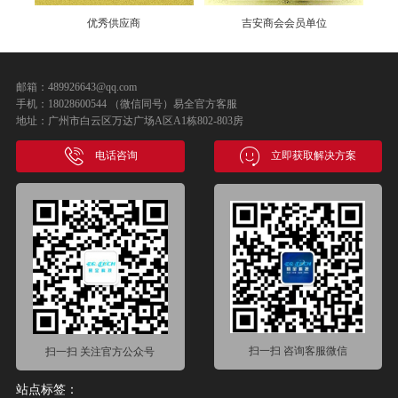
吉安商会会员单位
高新技术企业证书
邮箱：489926643@qq.com
手机：18028600544 （微信同号）易全官方客服
地址：广州市白云区万达广场A区A1栋802-803房
电话咨询
立即获取解决方案
扫一扫 咨询客服微信
扫一扫 关注官方公众号
站点标签：