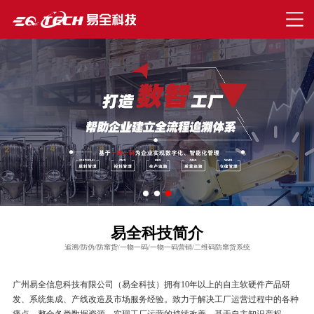
易全科技简介
追溯/防伪/防窜货/一物一码/一物一码营销/二维码防窜货系统
广州易全信息科技有限公司（易全科技）拥有10年以上的自主软硬件产品研
发、系统集成、产线改造及市场服务经验。致力于解决工厂运营过程中的各种