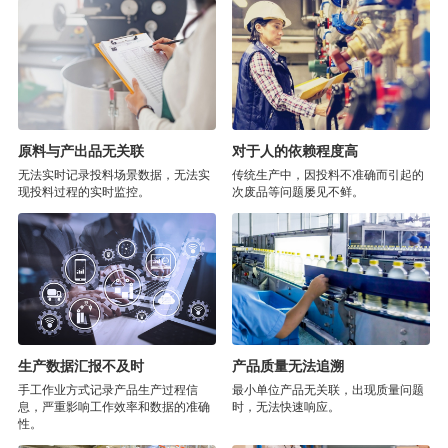
原料与产出品无关联
对于人的依赖程度高
无法实时记录投料场景数据，无法实
传统生产中，因投料不准确而引起的
现投料过程的实时监控。
次废品等问题屡见不鲜。
生产数据汇报不及时
产品质量无法追溯
手工作业方式记录产品生产过程信
最小单位产品无关联，出现质量问题
息，严重影响工作效率和数据的准确
时，无法快速响应。
性。