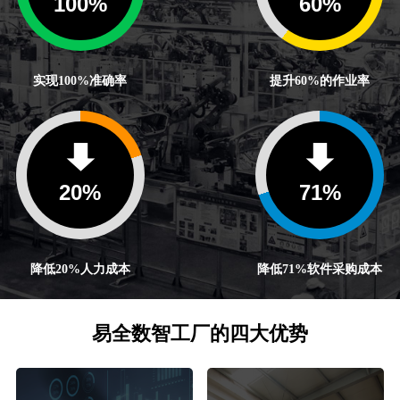
100
%
60
%
实现100%准确率
提升60%的作业率
20
%
71
%
降低20%人力成本
降低71%软件采购成本
易全数智工厂的四大优势