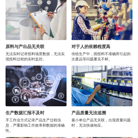
原料与产出品无关联
对于人的依赖程度高
无法实时记录投料场景数据，无法实
传统生产中，因投料不准确而引起的
现投料过程的实时监控。
次废品等问题屡见不鲜。
生产数据汇报不及时
产品质量无法追溯
手工作业方式记录产品生产过程信
最小单位产品无关联，出现质量问题
息，严重影响工作效率和数据的准确
时，无法快速响应。
性。