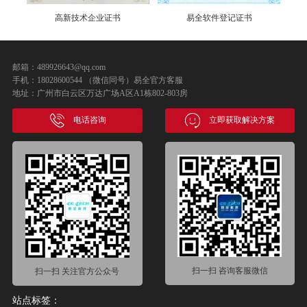
高新技术企业证书
易全软件登记证书
邮箱：489926643@qq.com
手机：18028600544 （微信同号）易全官方客服
地址：广州市白云区万达广场A区A1栋802-803房
电话咨询
立即获取解决方案
扫一扫 咨询客服微信
扫一扫 关注官方公众号
站点标签：