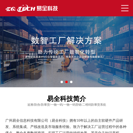
易全科技简介
追溯/防伪/防窜货/一物一码/一物一码营销/二维码防窜货系统
广州易全信息科技有限公司（易全科技）拥有10年以上的自主软硬件产品研
发、系统集成、产线改造及市场服务经验。致力于解决工厂运营过程中的各种