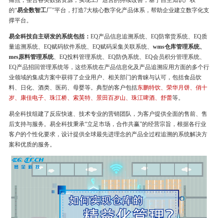
痛点，整合各类数据资源，实现工厂运营的持续改善，基于自主知识产权
的“
易全数智工
厂”平台，打造7大核心数字化产品体系，帮助企业建立数字化支
撑平台。
易全科技自主研发的系统包括：
EQ产品信息追溯系统、EQ防窜货系统、EQ质
量追溯系统、EQ赋码软件系统、EQ赋码采集关联系统、
wms仓库管理系统、
mes原料管理系统
、EQ投料管理系统、EQ防伪系统、EQ会员积分管理系统、
EQ产品招回管理系统等，这些系统在产品信息化及产品追溯应用方面的多个行
业领域的集成方案中获得了企业用户、相关部门的青睐与认可，包括食品饮
料、日化、酒类、医药、母婴等。典型的客户包括
东鹏特饮、荣华月饼、俏十
岁、康佳电子、珠江桥、索芙特、景田百岁山、珠江啤酒、舒蕾
等。
易全科技组建了反应快速、技术专业的营销团队，为客户提供全面的售前、售
后支持与服务。易全科技秉承“立足市场，合作共赢”的经营宗旨，根据各行业
客户的个性化要求，设计提供全球最先进理念的产品全过程追溯的系统解决方
案和优质的服务。