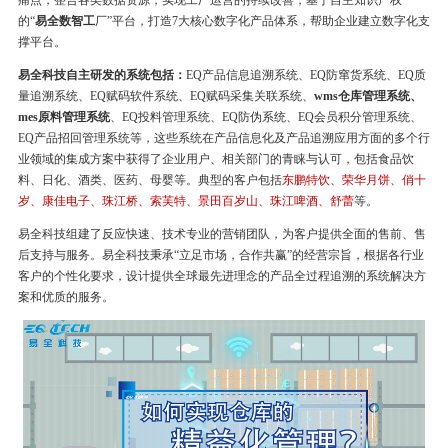
痛点，整合各类数据资源，实现工厂运营的持续改善，基于自主知识产权
的“
易全数智工
厂”平台，打造7大核心数字化产品体系，帮助企业建立数字化支
撑平台。
易全科技自主研发的系统包括：
EQ产品信息追溯系统、EQ防窜货系统、EQ质
量追溯系统、EQ赋码软件系统、EQ赋码采集关联系统、
wms仓库管理系统、
mes原料管理系统
、EQ投料管理系统、EQ防伪系统、EQ会员积分管理系统、
EQ产品招回管理系统等，这些系统在产品信息化及产品追溯应用方面的多个行
业领域的集成方案中获得了企业用户、相关部门的青睐与认可，包括食品饮
料、日化、酒类、医药、母婴等。典型的客户包括
东鹏特饮、荣华月饼、俏十
岁、康佳电子、珠江桥、索芙特、景田百岁山、珠江啤酒、舒蕾
等。
易全科技组建了反应快速、技术专业的营销团队，为客户提供全面的售前、售
后支持与服务。易全科技秉承“立足市场，合作共赢”的经营宗旨，根据各行业
客户的个性化要求，设计提供全球最先进理念的产品全过程追溯的系统解决方
案和优质的服务。