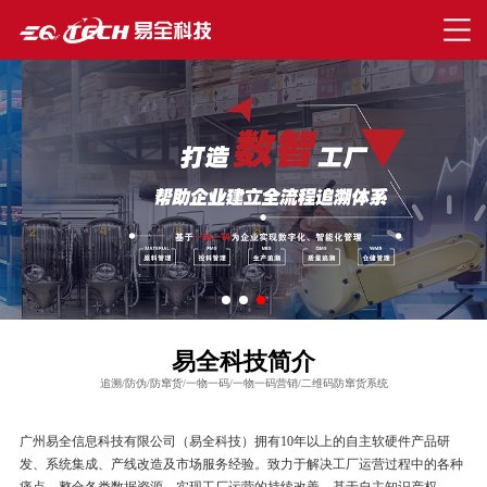
易全科技简介
追溯/防伪/防窜货/一物一码/一物一码营销/二维码防窜货系统
广州易全信息科技有限公司（易全科技）拥有10年以上的自主软硬件产品研
发、系统集成、产线改造及市场服务经验。致力于解决工厂运营过程中的各种