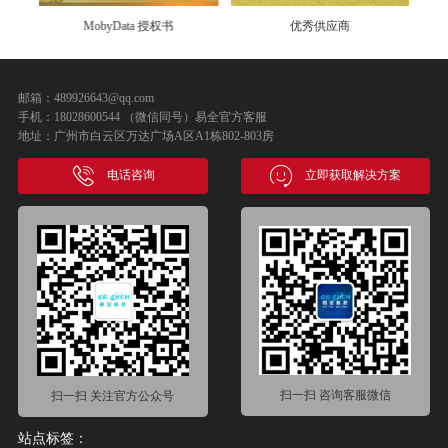
优秀供应商
吉安商会会员单位
邮箱：489926643@qq.com
手机：18028600544 （微信同号）易全官方客服
地址：广州市白云区万达广场A区A1栋802-803房
电话咨询
立即获取解决方案
扫一扫 咨询客服微信
扫一扫 关注官方公众号
站点标签：