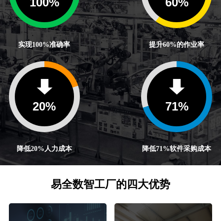
100
%
60
%
实现100%准确率
提升60%的作业率
20
%
71
%
降低20%人力成本
降低71%软件采购成本
易全数智工厂的四大优势