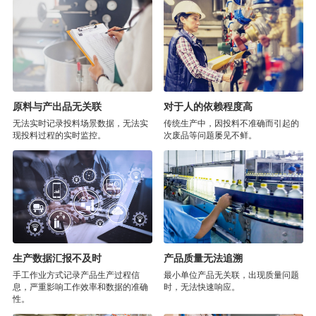
原料与产出品无关联
对于人的依赖程度高
无法实时记录投料场景数据，无法实
传统生产中，因投料不准确而引起的
现投料过程的实时监控。
次废品等问题屡见不鲜。
生产数据汇报不及时
产品质量无法追溯
手工作业方式记录产品生产过程信
最小单位产品无关联，出现质量问题
息，严重影响工作效率和数据的准确
时，无法快速响应。
性。