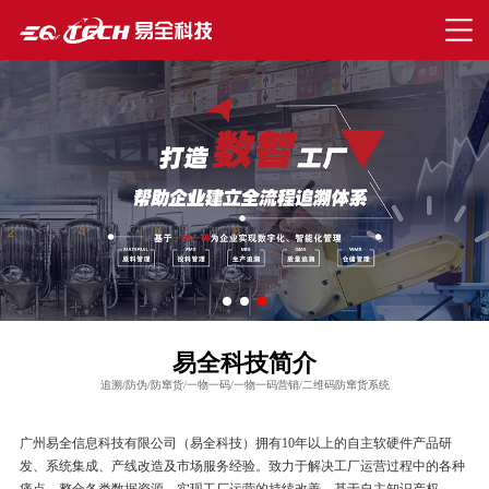
易全科技简介
追溯/防伪/防窜货/一物一码/一物一码营销/二维码防窜货系统
广州易全信息科技有限公司（易全科技）拥有10年以上的自主软硬件产品研
发、系统集成、产线改造及市场服务经验。致力于解决工厂运营过程中的各种