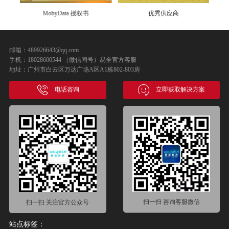
MobyData 授权书
优秀供应商
邮箱：489926643@qq.com
手机：18028600544 （微信同号）易全官方客服
地址：广州市白云区万达广场A区A1栋802-803房
电话咨询
立即获取解决方案
扫一扫 咨询客服微信
扫一扫 关注官方公众号
站点标签：