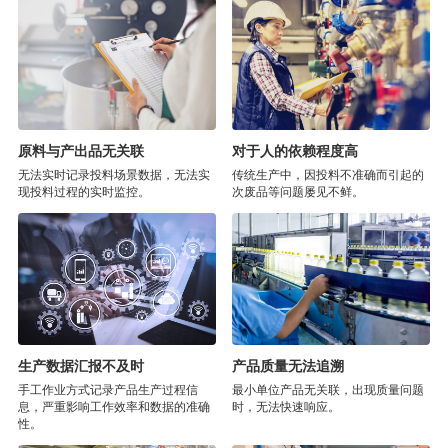
原料与产出品无关联
对于人的依赖程度高
无法实时记录投料场景数据，无法实
传统生产中，因投料不准确而引起的
现投料过程的实时监控。
次废品等问题屡见不鲜。
生产数据汇报不及时
产品质量无法追溯
手工作业方式记录产品生产过程信
最小单位产品无关联，出现质量问题
息，严重影响工作效率和数据的准确
时，无法快速响应。
性。