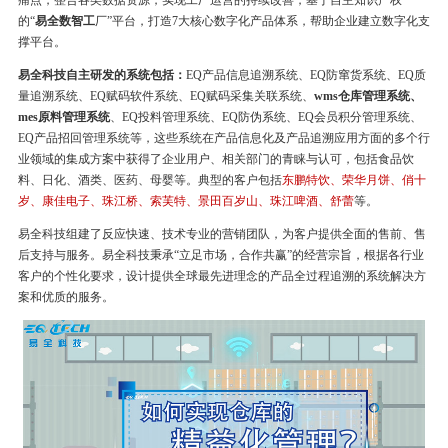
痛点，整合各类数据资源，实现工厂运营的持续改善，基于自主知识产权
的“
易全数智工
厂”平台，打造7大核心数字化产品体系，帮助企业建立数字化支
撑平台。
易全科技自主研发的系统包括：
EQ产品信息追溯系统、EQ防窜货系统、EQ质
量追溯系统、EQ赋码软件系统、EQ赋码采集关联系统、
wms仓库管理系统、
mes原料管理系统
、EQ投料管理系统、EQ防伪系统、EQ会员积分管理系统、
EQ产品招回管理系统等，这些系统在产品信息化及产品追溯应用方面的多个行
业领域的集成方案中获得了企业用户、相关部门的青睐与认可，包括食品饮
料、日化、酒类、医药、母婴等。典型的客户包括
东鹏特饮、荣华月饼、俏十
岁、康佳电子、珠江桥、索芙特、景田百岁山、珠江啤酒、舒蕾
等。
易全科技组建了反应快速、技术专业的营销团队，为客户提供全面的售前、售
后支持与服务。易全科技秉承“立足市场，合作共赢”的经营宗旨，根据各行业
客户的个性化要求，设计提供全球最先进理念的产品全过程追溯的系统解决方
案和优质的服务。