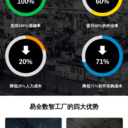
100
%
60
%
实现100%准确率
提升60%的作业率
20
%
71
%
降低20%人力成本
降低71%软件采购成本
易全数智工厂的四大优势