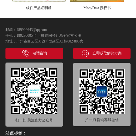
软件产品证明函
MobyData 授权书
邮箱：489926643@qq.com
手机：18028600544 （微信同号）易全官方客服
地址：广州市白云区万达广场A区A1栋802-803房
电话咨询
立即获取解决方案
扫一扫 咨询客服微信
扫一扫 关注官方公众号
站点标签：