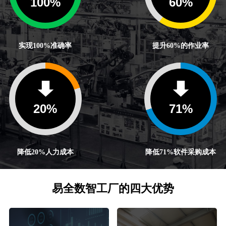
100
%
60
%
实现100%准确率
提升60%的作业率
20
%
71
%
降低20%人力成本
降低71%软件采购成本
易全数智工厂的四大优势