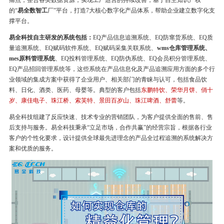
痛点，整合各类数据资源，实现工厂运营的持续改善，基于自主知识产权
的“
易全数智工
厂”平台，打造7大核心数字化产品体系，帮助企业建立数字化支
撑平台。
易全科技自主研发的系统包括：
EQ产品信息追溯系统、EQ防窜货系统、EQ质
量追溯系统、EQ赋码软件系统、EQ赋码采集关联系统、
wms仓库管理系统、
mes原料管理系统
、EQ投料管理系统、EQ防伪系统、EQ会员积分管理系统、
EQ产品招回管理系统等，这些系统在产品信息化及产品追溯应用方面的多个行
业领域的集成方案中获得了企业用户、相关部门的青睐与认可，包括食品饮
料、日化、酒类、医药、母婴等。典型的客户包括
东鹏特饮、荣华月饼、俏十
岁、康佳电子、珠江桥、索芙特、景田百岁山、珠江啤酒、舒蕾
等。
易全科技组建了反应快速、技术专业的营销团队，为客户提供全面的售前、售
后支持与服务。易全科技秉承“立足市场，合作共赢”的经营宗旨，根据各行业
客户的个性化要求，设计提供全球最先进理念的产品全过程追溯的系统解决方
案和优质的服务。