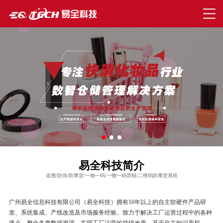
易全科技简介
追溯/防伪/防窜货/一物一码/一物一码营销/二维码防窜货系统
广州易全信息科技有限公司（易全科技）拥有10年以上的自主软硬件产品研
发、系统集成、产线改造及市场服务经验。致力于解决工厂运营过程中的各种