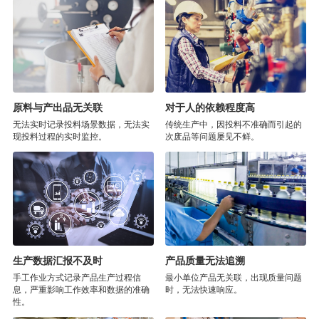
原料与产出品无关联
对于人的依赖程度高
无法实时记录投料场景数据，无法实
传统生产中，因投料不准确而引起的
现投料过程的实时监控。
次废品等问题屡见不鲜。
生产数据汇报不及时
产品质量无法追溯
手工作业方式记录产品生产过程信
最小单位产品无关联，出现质量问题
息，严重影响工作效率和数据的准确
时，无法快速响应。
性。