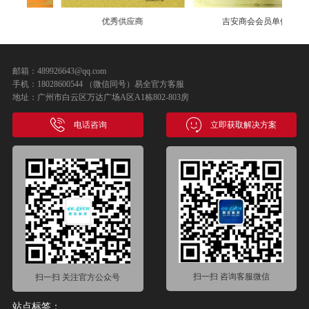
优秀供应商
吉安商会会员单位
邮箱：489926643@qq.com
手机：18028600544 （微信同号）易全官方客服
地址：广州市白云区万达广场A区A1栋802-803房
电话咨询
立即获取解决方案
扫一扫 咨询客服微信
扫一扫 关注官方公众号
站点标签：