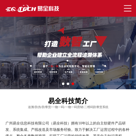
易全科技简介
追溯/防伪/防窜货/一物一码/一物一码营销/二维码防窜货系统
广州易全信息科技有限公司（易全科技）拥有10年以上的自主软硬件产品研
发、系统集成、产线改造及市场服务经验。致力于解决工厂运营过程中的各种