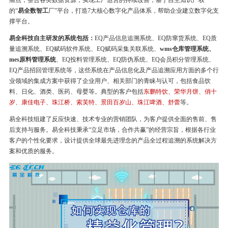
痛点，整合各类数据资源，实现工厂运营的持续改善，基于自主知识产权
的“
易全数智工
厂”平台，打造7大核心数字化产品体系，帮助企业建立数字化支
撑平台。
易全科技自主研发的系统包括：
EQ产品信息追溯系统、EQ防窜货系统、EQ质
量追溯系统、EQ赋码软件系统、EQ赋码采集关联系统、
wms仓库管理系统、
mes原料管理系统
、EQ投料管理系统、EQ防伪系统、EQ会员积分管理系统、
EQ产品招回管理系统等，这些系统在产品信息化及产品追溯应用方面的多个行
业领域的集成方案中获得了企业用户、相关部门的青睐与认可，包括食品饮
料、日化、酒类、医药、母婴等。典型的客户包括
东鹏特饮、荣华月饼、俏十
岁、康佳电子、珠江桥、索芙特、景田百岁山、珠江啤酒、舒蕾
等。
易全科技组建了反应快速、技术专业的营销团队，为客户提供全面的售前、售
后支持与服务。易全科技秉承“立足市场，合作共赢”的经营宗旨，根据各行业
客户的个性化要求，设计提供全球最先进理念的产品全过程追溯的系统解决方
案和优质的服务。