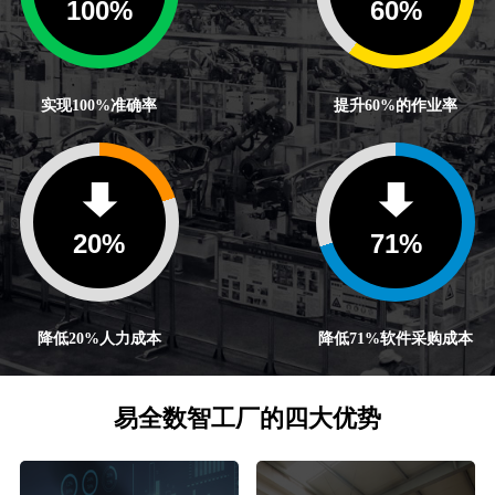
100
%
60
%
实现100%准确率
提升60%的作业率
20
%
71
%
降低20%人力成本
降低71%软件采购成本
易全数智工厂的四大优势