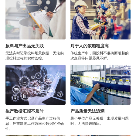
原料与产出品无关联
对于人的依赖程度高
无法实时记录投料场景数据，无法实
传统生产中，因投料不准确而引起的
现投料过程的实时监控。
次废品等问题屡见不鲜。
生产数据汇报不及时
产品质量无法追溯
手工作业方式记录产品生产过程信
最小单位产品无关联，出现质量问题
息，严重影响工作效率和数据的准确
时，无法快速响应。
性。