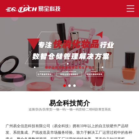
易全科技简介
追溯/防伪/防窜货/一物一码/一物一码营销/二维码防窜货系统
广州易全信息科技有限公司（易全科技）拥有10年以上的自主软硬件产品研
发、系统集成、产线改造及市场服务经验。致力于解决工厂运营过程中的各种