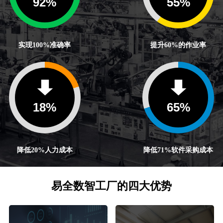
100
%
60
%
实现100%准确率
提升60%的作业率
20
%
71
%
降低20%人力成本
降低71%软件采购成本
易全数智工厂的四大优势