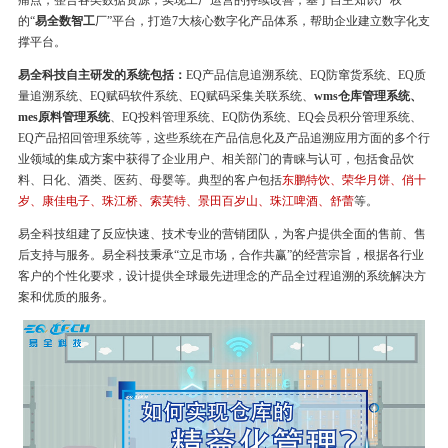
痛点，整合各类数据资源，实现工厂运营的持续改善，基于自主知识产权
的“
易全数智工
厂”平台，打造7大核心数字化产品体系，帮助企业建立数字化支
撑平台。
易全科技自主研发的系统包括：
EQ产品信息追溯系统、EQ防窜货系统、EQ质
量追溯系统、EQ赋码软件系统、EQ赋码采集关联系统、
wms仓库管理系统、
mes原料管理系统
、EQ投料管理系统、EQ防伪系统、EQ会员积分管理系统、
EQ产品招回管理系统等，这些系统在产品信息化及产品追溯应用方面的多个行
业领域的集成方案中获得了企业用户、相关部门的青睐与认可，包括食品饮
料、日化、酒类、医药、母婴等。典型的客户包括
东鹏特饮、荣华月饼、俏十
岁、康佳电子、珠江桥、索芙特、景田百岁山、珠江啤酒、舒蕾
等。
易全科技组建了反应快速、技术专业的营销团队，为客户提供全面的售前、售
后支持与服务。易全科技秉承“立足市场，合作共赢”的经营宗旨，根据各行业
客户的个性化要求，设计提供全球最先进理念的产品全过程追溯的系统解决方
案和优质的服务。