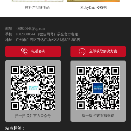
软件产品证明函
MobyData 授权书
邮箱：489926643@qq.com
手机：18028600544 （微信同号）易全官方客服
地址：广州市白云区万达广场A区A1栋802-803房
电话咨询
立即获取解决方案
扫一扫 咨询客服微信
扫一扫 关注官方公众号
站点标签：