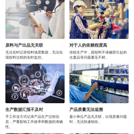
原料与产出品无关联
对于人的依赖程度高
无法实时记录投料场景数据，无法实
传统生产中，因投料不准确而引起的
现投料过程的实时监控。
次废品等问题屡见不鲜。
生产数据汇报不及时
产品质量无法追溯
手工作业方式记录产品生产过程信
最小单位产品无关联，出现质量问题
息，严重影响工作效率和数据的准确
时，无法快速响应。
性。