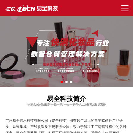
易全科技简介
追溯/防伪/防窜货/一物一码/一物一码营销/二维码防窜货系统
广州易全信息科技有限公司（易全科技）拥有10年以上的自主软硬件产品研
发、系统集成、产线改造及市场服务经验。致力于解决工厂运营过程中的各种