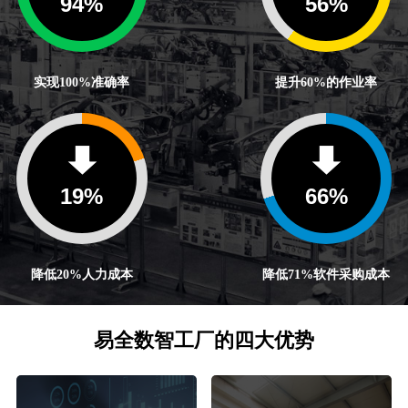
100
%
60
%
实现100%准确率
提升60%的作业率
20
%
71
%
降低20%人力成本
降低71%软件采购成本
易全数智工厂的四大优势