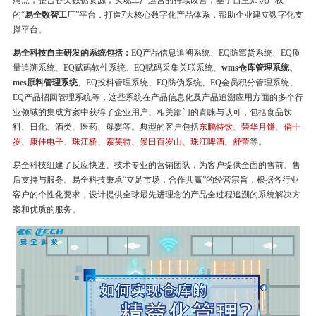
痛点，整合各类数据资源，实现工厂运营的持续改善，基于自主知识产权
的“
易全数智工
厂”平台，打造7大核心数字化产品体系，帮助企业建立数字化支
撑平台。
易全科技自主研发的系统包括：
EQ产品信息追溯系统、EQ防窜货系统、EQ质
量追溯系统、EQ赋码软件系统、EQ赋码采集关联系统、
wms仓库管理系统、
mes原料管理系统
、EQ投料管理系统、EQ防伪系统、EQ会员积分管理系统、
EQ产品招回管理系统等，这些系统在产品信息化及产品追溯应用方面的多个行
业领域的集成方案中获得了企业用户、相关部门的青睐与认可，包括食品饮
料、日化、酒类、医药、母婴等。典型的客户包括
东鹏特饮、荣华月饼、俏十
岁、康佳电子、珠江桥、索芙特、景田百岁山、珠江啤酒、舒蕾
等。
易全科技组建了反应快速、技术专业的营销团队，为客户提供全面的售前、售
后支持与服务。易全科技秉承“立足市场，合作共赢”的经营宗旨，根据各行业
客户的个性化要求，设计提供全球最先进理念的产品全过程追溯的系统解决方
案和优质的服务。