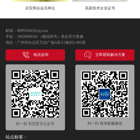
高新技术企业证书
易全软件登记证书
邮箱：489926643@qq.com
手机：18028600544 （微信同号）易全官方客服
地址：广州市白云区万达广场A区A1栋802-803房
电话咨询
立即获取解决方案
扫一扫 咨询客服微信
扫一扫 关注官方公众号
站点标签：