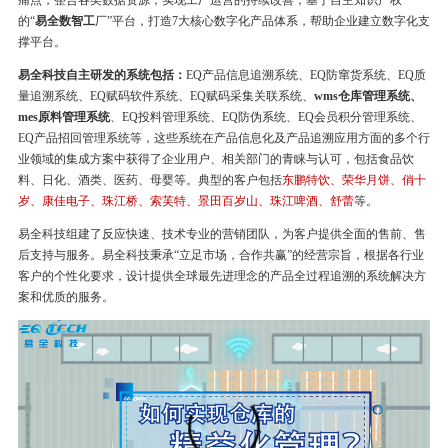
痛点，整合各类数据资源，实现工厂运营的持续改善，基于自主知识产权
的“
易全数智工
厂”平台，打造7大核心数字化产品体系，帮助企业建立数字化支
撑平台。
易全科技自主研发的系统包括：
EQ产品信息追溯系统、EQ防窜货系统、EQ质
量追溯系统、EQ赋码软件系统、EQ赋码采集关联系统、
wms仓库管理系统、
mes原料管理系统
、EQ投料管理系统、EQ防伪系统、EQ会员积分管理系统、
EQ产品招回管理系统等，这些系统在产品信息化及产品追溯应用方面的多个行
业领域的集成方案中获得了企业用户、相关部门的青睐与认可，包括食品饮
料、日化、酒类、医药、母婴等。典型的客户包括
东鹏特饮、荣华月饼、俏十
岁、康佳电子、珠江桥、索芙特、景田百岁山、珠江啤酒、舒蕾
等。
易全科技组建了反应快速、技术专业的营销团队，为客户提供全面的售前、售
后支持与服务。易全科技秉承“立足市场，合作共赢”的经营宗旨，根据各行业
客户的个性化要求，设计提供全球最先进理念的产品全过程追溯的系统解决方
案和优质的服务。