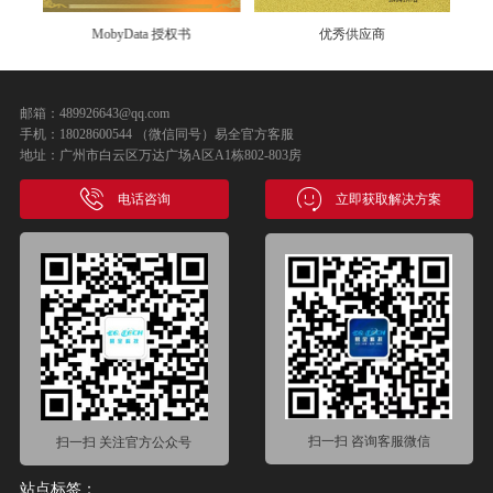
MobyData 授权书
优秀供应商
邮箱：489926643@qq.com
手机：18028600544 （微信同号）易全官方客服
地址：广州市白云区万达广场A区A1栋802-803房
电话咨询
立即获取解决方案
扫一扫 咨询客服微信
扫一扫 关注官方公众号
站点标签：