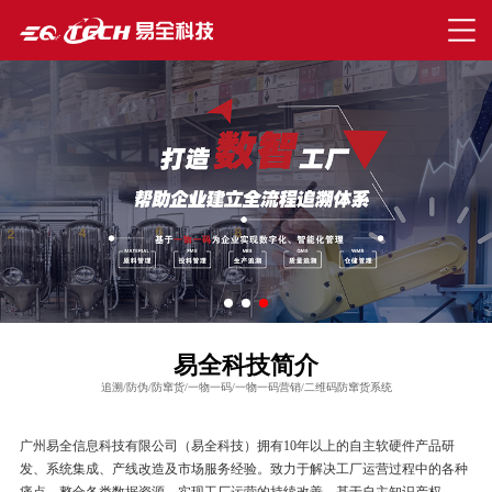
易全科技简介
追溯/防伪/防窜货/一物一码/一物一码营销/二维码防窜货系统
广州易全信息科技有限公司（易全科技）拥有10年以上的自主软硬件产品研
发、系统集成、产线改造及市场服务经验。致力于解决工厂运营过程中的各种