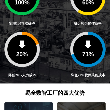
100
%
60
%
实现100%准确率
提升60%的作业率
20
%
71
%
降低20%人力成本
降低71%软件采购成本
易全数智工厂的四大优势