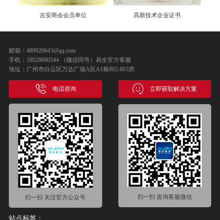
吉安商会会员单位
高新技术企业证书
邮箱：489926643@qq.com
手机：18028600544 （微信同号）易全官方客服
地址：广州市白云区万达广场A区A1栋802-803房
电话咨询
立即获取解决方案
扫一扫 咨询客服微信
扫一扫 关注官方公众号
站点标签：