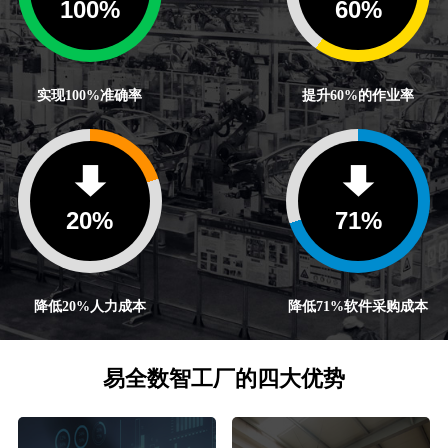
100
%
60
%
实现100%准确率
提升60%的作业率
20
%
71
%
降低20%人力成本
降低71%软件采购成本
易全数智工厂的四大优势