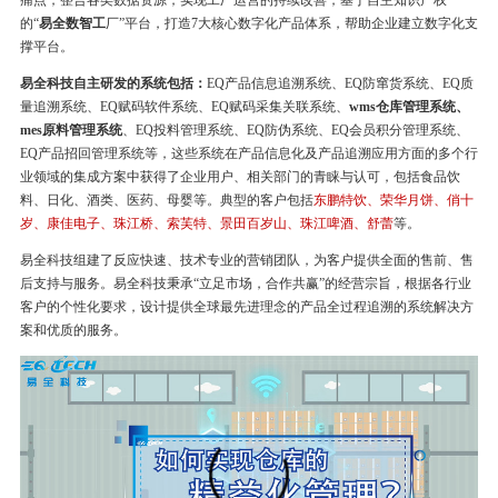
痛点，整合各类数据资源，实现工厂运营的持续改善，基于自主知识产权
的“
易全数智工
厂”平台，打造7大核心数字化产品体系，帮助企业建立数字化支
撑平台。
易全科技自主研发的系统包括：
EQ产品信息追溯系统、EQ防窜货系统、EQ质
量追溯系统、EQ赋码软件系统、EQ赋码采集关联系统、
wms仓库管理系统、
mes原料管理系统
、EQ投料管理系统、EQ防伪系统、EQ会员积分管理系统、
EQ产品招回管理系统等，这些系统在产品信息化及产品追溯应用方面的多个行
业领域的集成方案中获得了企业用户、相关部门的青睐与认可，包括食品饮
料、日化、酒类、医药、母婴等。典型的客户包括
东鹏特饮、荣华月饼、俏十
岁、康佳电子、珠江桥、索芙特、景田百岁山、珠江啤酒、舒蕾
等。
易全科技组建了反应快速、技术专业的营销团队，为客户提供全面的售前、售
后支持与服务。易全科技秉承“立足市场，合作共赢”的经营宗旨，根据各行业
客户的个性化要求，设计提供全球最先进理念的产品全过程追溯的系统解决方
案和优质的服务。