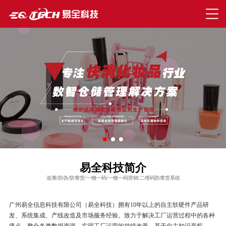
易全科技简介
追溯/防伪/防窜货/一物一码/一物一码营销/二维码防窜货系统
广州易全信息科技有限公司（易全科技）拥有10年以上的自主软硬件产品研
发、系统集成、产线改造及市场服务经验。致力于解决工厂运营过程中的各种