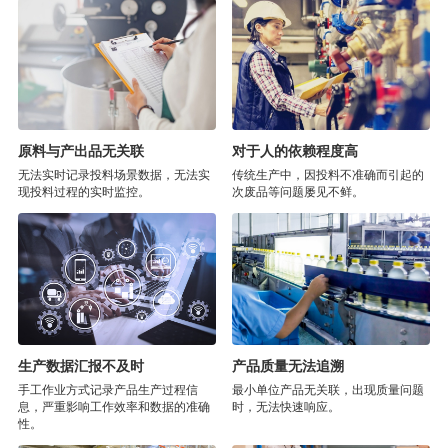
原料与产出品无关联
对于人的依赖程度高
无法实时记录投料场景数据，无法实
传统生产中，因投料不准确而引起的
现投料过程的实时监控。
次废品等问题屡见不鲜。
生产数据汇报不及时
产品质量无法追溯
手工作业方式记录产品生产过程信
最小单位产品无关联，出现质量问题
息，严重影响工作效率和数据的准确
时，无法快速响应。
性。