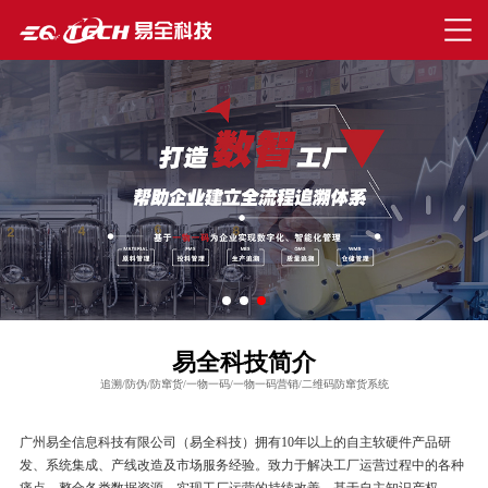
易全科技简介
追溯/防伪/防窜货/一物一码/一物一码营销/二维码防窜货系统
广州易全信息科技有限公司（易全科技）拥有10年以上的自主软硬件产品研
发、系统集成、产线改造及市场服务经验。致力于解决工厂运营过程中的各种