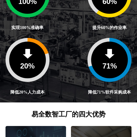
100
%
60
%
实现100%准确率
提升60%的作业率
20
%
71
%
降低20%人力成本
降低71%软件采购成本
易全数智工厂的四大优势