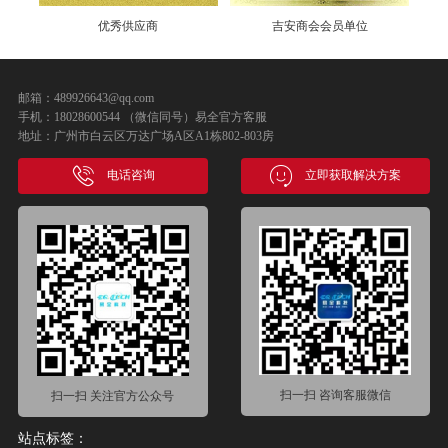
优秀供应商
吉安商会会员单位
邮箱：489926643@qq.com
手机：18028600544 （微信同号）易全官方客服
地址：广州市白云区万达广场A区A1栋802-803房
电话咨询
立即获取解决方案
扫一扫 咨询客服微信
扫一扫 关注官方公众号
站点标签：