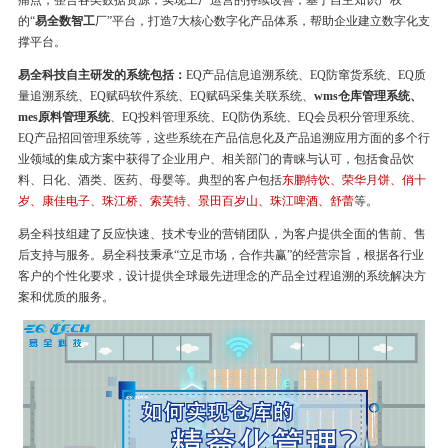
痛点，整合各类数据资源，实现工厂运营的持续改善，基于自主知识产权
的“
易全数智工
厂”平台，打造7大核心数字化产品体系，帮助企业建立数字化支
撑平台。
易全科技自主研发的系统包括：
EQ产品信息追溯系统、EQ防窜货系统、EQ质
量追溯系统、EQ赋码软件系统、EQ赋码采集关联系统、
wms仓库管理系统、
mes原料管理系统
、EQ投料管理系统、EQ防伪系统、EQ会员积分管理系统、
EQ产品招回管理系统等，这些系统在产品信息化及产品追溯应用方面的多个行
业领域的集成方案中获得了企业用户、相关部门的青睐与认可，包括食品饮
料、日化、酒类、医药、母婴等。典型的客户包括
东鹏特饮、荣华月饼、俏十
岁、康佳电子、珠江桥、索芙特、景田百岁山、珠江啤酒、舒蕾
等。
易全科技组建了反应快速、技术专业的营销团队，为客户提供全面的售前、售
后支持与服务。易全科技秉承“立足市场，合作共赢”的经营宗旨，根据各行业
客户的个性化要求，设计提供全球最先进理念的产品全过程追溯的系统解决方
案和优质的服务。