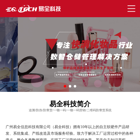
易全科技简介
追溯/防伪/防窜货/一物一码/一物一码营销/二维码防窜货系统
广州易全信息科技有限公司（易全科技）拥有10年以上的自主软硬件产品研
发、系统集成、产线改造及市场服务经验。致力于解决工厂运营过程中的各种