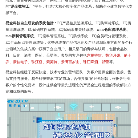
痛点，整合各类数据资源，实现工厂运营的持续改善，基于自主知识产权
的“
易全数智工
厂”平台，打造7大核心数字化产品体系，帮助企业建立数字化支
撑平台。
易全科技自主研发的系统包括：
EQ产品信息追溯系统、EQ防窜货系统、EQ质
量追溯系统、EQ赋码软件系统、EQ赋码采集关联系统、
wms仓库管理系统、
mes原料管理系统
、EQ投料管理系统、EQ防伪系统、EQ会员积分管理系统、
EQ产品招回管理系统等，这些系统在产品信息化及产品追溯应用方面的多个行
业领域的集成方案中获得了企业用户、相关部门的青睐与认可，包括食品饮
料、日化、酒类、医药、母婴等。典型的客户包括
东鹏特饮、荣华月饼、俏十
岁、康佳电子、珠江桥、索芙特、景田百岁山、珠江啤酒、舒蕾
等。
易全科技组建了反应快速、技术专业的营销团队，为客户提供全面的售前、售
后支持与服务。易全科技秉承“立足市场，合作共赢”的经营宗旨，根据各行业
客户的个性化要求，设计提供全球最先进理念的产品全过程追溯的系统解决方
案和优质的服务。