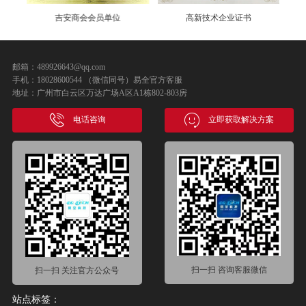
吉安商会会员单位
高新技术企业证书
邮箱：489926643@qq.com
手机：18028600544 （微信同号）易全官方客服
地址：广州市白云区万达广场A区A1栋802-803房
电话咨询
立即获取解决方案
扫一扫 咨询客服微信
扫一扫 关注官方公众号
站点标签：