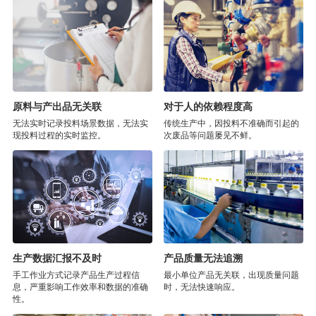
原料与产出品无关联
对于人的依赖程度高
无法实时记录投料场景数据，无法实
传统生产中，因投料不准确而引起的
现投料过程的实时监控。
次废品等问题屡见不鲜。
生产数据汇报不及时
产品质量无法追溯
手工作业方式记录产品生产过程信
最小单位产品无关联，出现质量问题
息，严重影响工作效率和数据的准确
时，无法快速响应。
性。