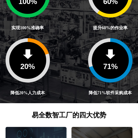
100
%
60
%
实现100%准确率
提升60%的作业率
20
%
71
%
降低20%人力成本
降低71%软件采购成本
易全数智工厂的四大优势