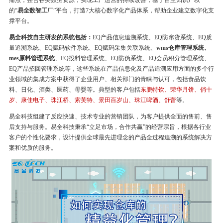
痛点，整合各类数据资源，实现工厂运营的持续改善，基于自主知识产权
的“
易全数智工
厂”平台，打造7大核心数字化产品体系，帮助企业建立数字化支
撑平台。
易全科技自主研发的系统包括：
EQ产品信息追溯系统、EQ防窜货系统、EQ质
量追溯系统、EQ赋码软件系统、EQ赋码采集关联系统、
wms仓库管理系统、
mes原料管理系统
、EQ投料管理系统、EQ防伪系统、EQ会员积分管理系统、
EQ产品招回管理系统等，这些系统在产品信息化及产品追溯应用方面的多个行
业领域的集成方案中获得了企业用户、相关部门的青睐与认可，包括食品饮
料、日化、酒类、医药、母婴等。典型的客户包括
东鹏特饮、荣华月饼、俏十
岁、康佳电子、珠江桥、索芙特、景田百岁山、珠江啤酒、舒蕾
等。
易全科技组建了反应快速、技术专业的营销团队，为客户提供全面的售前、售
后支持与服务。易全科技秉承“立足市场，合作共赢”的经营宗旨，根据各行业
客户的个性化要求，设计提供全球最先进理念的产品全过程追溯的系统解决方
案和优质的服务。