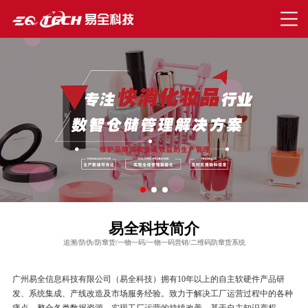
易全科技简介
追溯/防伪/防窜货/一物一码/一物一码营销/二维码防窜货系统
广州易全信息科技有限公司（易全科技）拥有10年以上的自主软硬件产品研
发、系统集成、产线改造及市场服务经验。致力于解决工厂运营过程中的各种