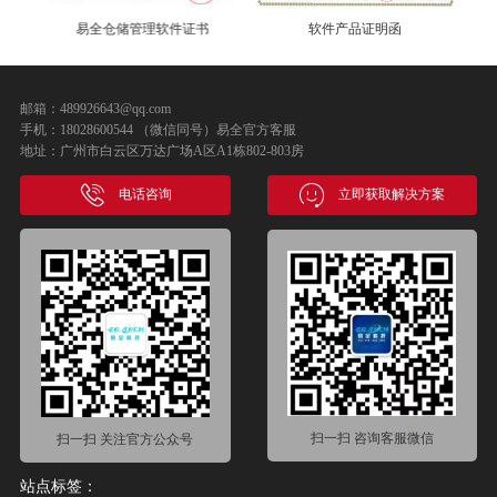
软件产品证明函
MobyData 授权书
邮箱：489926643@qq.com
手机：18028600544 （微信同号）易全官方客服
地址：广州市白云区万达广场A区A1栋802-803房
电话咨询
立即获取解决方案
扫一扫 咨询客服微信
扫一扫 关注官方公众号
站点标签：