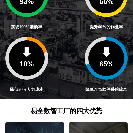
100
%
60
%
实现100%准确率
提升60%的作业率
20
%
71
%
降低20%人力成本
降低71%软件采购成本
易全数智工厂的四大优势