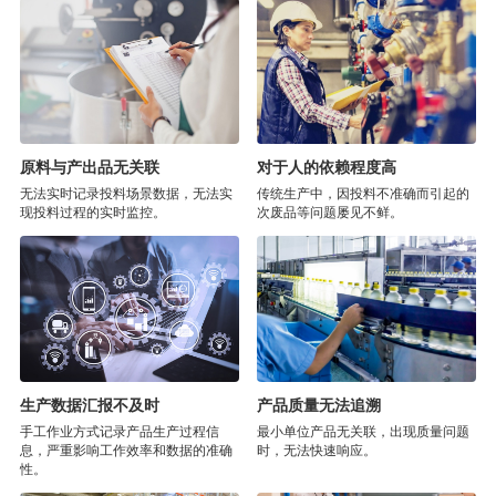
原料与产出品无关联
对于人的依赖程度高
无法实时记录投料场景数据，无法实
传统生产中，因投料不准确而引起的
现投料过程的实时监控。
次废品等问题屡见不鲜。
生产数据汇报不及时
产品质量无法追溯
手工作业方式记录产品生产过程信
最小单位产品无关联，出现质量问题
息，严重影响工作效率和数据的准确
时，无法快速响应。
性。