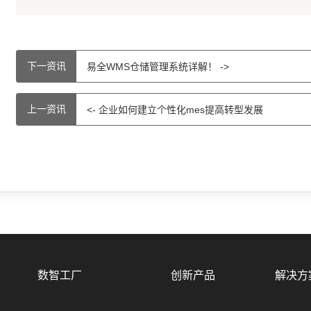
下一资讯
易全WMS仓储管理系统详解！ ->
上一资讯
<- 企业如何建立个性化mes提高转型发展
数智工厂
创新产品
解决方