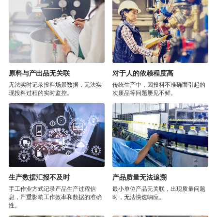
原料与产出品无关联
对于人的依赖程度高
无法实时记录投料场景数据，无法实
传统生产中，因投料不准确而引起的
现投料过程的实时监控。
次废品等问题屡见不鲜。
生产数据汇报不及时
产品质量无法追溯
手工作业方式记录产品生产过程信
最小单位产品无关联，出现质量问题
息，严重影响工作效率和数据的准确
时，无法快速响应。
性。