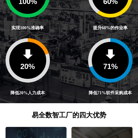
100
%
60
%
实现100%准确率
提升60%的作业率
20
%
71
%
降低20%人力成本
降低71%软件采购成本
易全数智工厂的四大优势