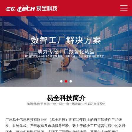
易全科技简介
追溯/防伪/防窜货/一物一码/一物一码营销/二维码防窜货系统
广州易全信息科技有限公司（易全科技）拥有10年以上的自主软硬件产品研
发、系统集成、产线改造及市场服务经验。致力于解决工厂运营过程中的各种