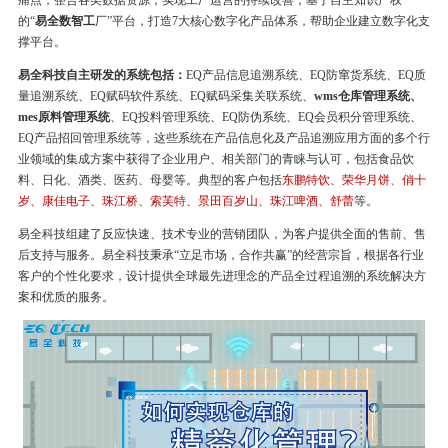
痛点，整合各类数据资源，实现工厂运营的持续改善，基于自主知识产权
的“
易全数智工
厂”平台，打造7大核心数字化产品体系，帮助企业建立数字化支
撑平台。
易全科技自主研发的系统包括：
EQ产品信息追溯系统、EQ防窜货系统、EQ质
量追溯系统、EQ赋码软件系统、EQ赋码采集关联系统、
wms仓库管理系统、
mes原料管理系统
、EQ投料管理系统、EQ防伪系统、EQ会员积分管理系统、
EQ产品招回管理系统等，这些系统在产品信息化及产品追溯应用方面的多个行
业领域的集成方案中获得了企业用户、相关部门的青睐与认可，包括食品饮
料、日化、酒类、医药、母婴等。典型的客户包括
东鹏特饮、荣华月饼、俏十
岁、康佳电子、珠江桥、索芙特、景田百岁山、珠江啤酒、舒蕾
等。
易全科技组建了反应快速、技术专业的营销团队，为客户提供全面的售前、售
后支持与服务。易全科技秉承“立足市场，合作共赢”的经营宗旨，根据各行业
客户的个性化要求，设计提供全球最先进理念的产品全过程追溯的系统解决方
案和优质的服务。