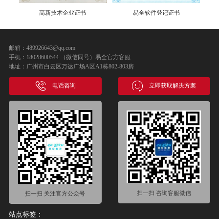
高新技术企业证书
易全软件登记证书
邮箱：489926643@qq.com
手机：18028600544 （微信同号）易全官方客服
地址：广州市白云区万达广场A区A1栋802-803房
电话咨询
立即获取解决方案
扫一扫 咨询客服微信
扫一扫 关注官方公众号
站点标签：