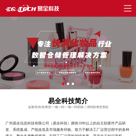
易全科技简介
追溯/防伪/防窜货/一物一码/一物一码营销/二维码防窜货系统
广州易全信息科技有限公司（易全科技）拥有10年以上的自主软硬件产品研
发、系统集成、产线改造及市场服务经验。致力于解决工厂运营过程中的各种