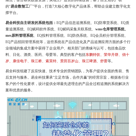
痛点，整合各类数据资源，实现工厂运营的持续改善，基于自主知识产权
的“
易全数智工
厂”平台，打造7大核心数字化产品体系，帮助企业建立数字化支
撑平台。
易全科技自主研发的系统包括：
EQ产品信息追溯系统、EQ防窜货系统、EQ质
量追溯系统、EQ赋码软件系统、EQ赋码采集关联系统、
wms仓库管理系统、
mes原料管理系统
、EQ投料管理系统、EQ防伪系统、EQ会员积分管理系统、
EQ产品招回管理系统等，这些系统在产品信息化及产品追溯应用方面的多个行
业领域的集成方案中获得了企业用户、相关部门的青睐与认可，包括食品饮
料、日化、酒类、医药、母婴等。典型的客户包括
东鹏特饮、荣华月饼、俏十
岁、康佳电子、珠江桥、索芙特、景田百岁山、珠江啤酒、舒蕾
等。
易全科技组建了反应快速、技术专业的营销团队，为客户提供全面的售前、售
后支持与服务。易全科技秉承“立足市场，合作共赢”的经营宗旨，根据各行业
客户的个性化要求，设计提供全球最先进理念的产品全过程追溯的系统解决方
案和优质的服务。