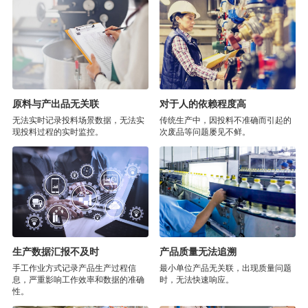
原料与产出品无关联
对于人的依赖程度高
无法实时记录投料场景数据，无法实
传统生产中，因投料不准确而引起的
现投料过程的实时监控。
次废品等问题屡见不鲜。
生产数据汇报不及时
产品质量无法追溯
手工作业方式记录产品生产过程信
最小单位产品无关联，出现质量问题
息，严重影响工作效率和数据的准确
时，无法快速响应。
性。