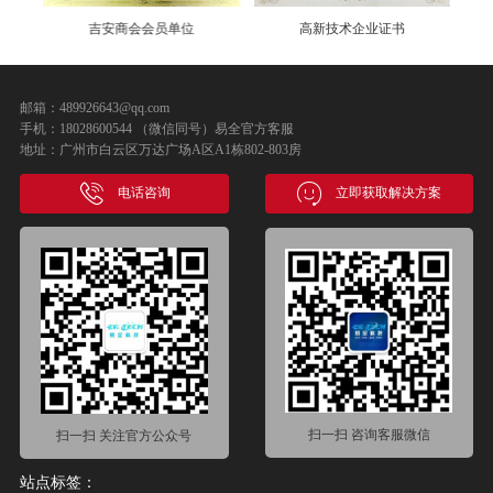
高新技术企业证书
易全软件登记证书
邮箱：489926643@qq.com
手机：18028600544 （微信同号）易全官方客服
地址：广州市白云区万达广场A区A1栋802-803房
电话咨询
立即获取解决方案
扫一扫 咨询客服微信
扫一扫 关注官方公众号
站点标签：