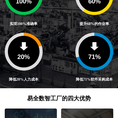
100
%
60
%
实现100%准确率
提升60%的作业率
20
%
71
%
降低20%人力成本
降低71%软件采购成本
易全数智工厂的四大优势