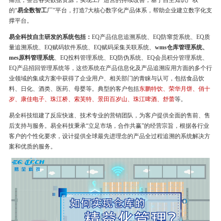
痛点，整合各类数据资源，实现工厂运营的持续改善，基于自主知识产权
的“
易全数智工
厂”平台，打造7大核心数字化产品体系，帮助企业建立数字化支
撑平台。
易全科技自主研发的系统包括：
EQ产品信息追溯系统、EQ防窜货系统、EQ质
量追溯系统、EQ赋码软件系统、EQ赋码采集关联系统、
wms仓库管理系统、
mes原料管理系统
、EQ投料管理系统、EQ防伪系统、EQ会员积分管理系统、
EQ产品招回管理系统等，这些系统在产品信息化及产品追溯应用方面的多个行
业领域的集成方案中获得了企业用户、相关部门的青睐与认可，包括食品饮
料、日化、酒类、医药、母婴等。典型的客户包括
东鹏特饮、荣华月饼、俏十
岁、康佳电子、珠江桥、索芙特、景田百岁山、珠江啤酒、舒蕾
等。
易全科技组建了反应快速、技术专业的营销团队，为客户提供全面的售前、售
后支持与服务。易全科技秉承“立足市场，合作共赢”的经营宗旨，根据各行业
客户的个性化要求，设计提供全球最先进理念的产品全过程追溯的系统解决方
案和优质的服务。