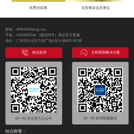
优秀供应商
吉安商会会员单位
邮箱：489926643@qq.com
手机：18028600544 （微信同号）易全官方客服
地址：广州市白云区万达广场A区A1栋802-803房
电话咨询
立即获取解决方案
扫一扫 咨询客服微信
扫一扫 关注官方公众号
站点标签：