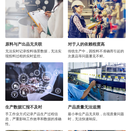
原料与产出品无关联
对于人的依赖程度高
无法实时记录投料场景数据，无法实
传统生产中，因投料不准确而引起的
现投料过程的实时监控。
次废品等问题屡见不鲜。
生产数据汇报不及时
产品质量无法追溯
手工作业方式记录产品生产过程信
最小单位产品无关联，出现质量问题
息，严重影响工作效率和数据的准确
时，无法快速响应。
性。