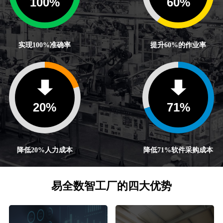
100
%
60
%
实现100%准确率
提升60%的作业率
20
%
71
%
降低20%人力成本
降低71%软件采购成本
易全数智工厂的四大优势