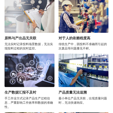
原料与产出品无关联
对于人的依赖程度高
无法实时记录投料场景数据，无法实
传统生产中，因投料不准确而引起的
现投料过程的实时监控。
次废品等问题屡见不鲜。
生产数据汇报不及时
产品质量无法追溯
手工作业方式记录产品生产过程信
最小单位产品无关联，出现质量问题
息，严重影响工作效率和数据的准确
时，无法快速响应。
性。