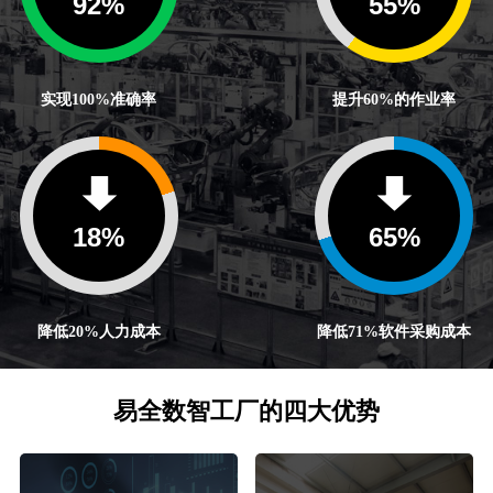
100
%
60
%
实现100%准确率
提升60%的作业率
20
%
71
%
降低20%人力成本
降低71%软件采购成本
易全数智工厂的四大优势