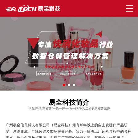
易全科技简介
追溯/防伪/防窜货/一物一码/一物一码营销/二维码防窜货系统
广州易全信息科技有限公司（易全科技）拥有10年以上的自主软硬件产品研
发、系统集成、产线改造及市场服务经验。致力于解决工厂运营过程中的各种