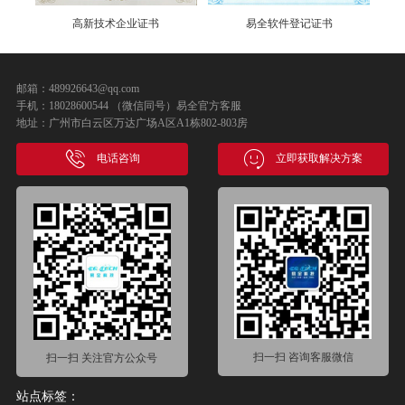
高新技术企业证书
易全软件登记证书
邮箱：489926643@qq.com
手机：18028600544 （微信同号）易全官方客服
地址：广州市白云区万达广场A区A1栋802-803房
电话咨询
立即获取解决方案
扫一扫 咨询客服微信
扫一扫 关注官方公众号
站点标签：