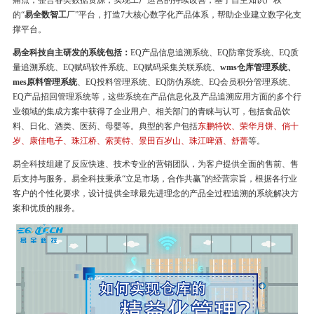
痛点，整合各类数据资源，实现工厂运营的持续改善，基于自主知识产权
的“
易全数智工
厂”平台，打造7大核心数字化产品体系，帮助企业建立数字化支
撑平台。
易全科技自主研发的系统包括：
EQ产品信息追溯系统、EQ防窜货系统、EQ质
量追溯系统、EQ赋码软件系统、EQ赋码采集关联系统、
wms仓库管理系统、
mes原料管理系统
、EQ投料管理系统、EQ防伪系统、EQ会员积分管理系统、
EQ产品招回管理系统等，这些系统在产品信息化及产品追溯应用方面的多个行
业领域的集成方案中获得了企业用户、相关部门的青睐与认可，包括食品饮
料、日化、酒类、医药、母婴等。典型的客户包括
东鹏特饮、荣华月饼、俏十
岁、康佳电子、珠江桥、索芙特、景田百岁山、珠江啤酒、舒蕾
等。
易全科技组建了反应快速、技术专业的营销团队，为客户提供全面的售前、售
后支持与服务。易全科技秉承“立足市场，合作共赢”的经营宗旨，根据各行业
客户的个性化要求，设计提供全球最先进理念的产品全过程追溯的系统解决方
案和优质的服务。