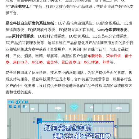
痛点，整合各类数据资源，实现工厂运营的持续改善，基于自主知识产权
的“
易全数智工
厂”平台，打造7大核心数字化产品体系，帮助企业建立数字化支
撑平台。
易全科技自主研发的系统包括：
EQ产品信息追溯系统、EQ防窜货系统、EQ质
量追溯系统、EQ赋码软件系统、EQ赋码采集关联系统、
wms仓库管理系统、
mes原料管理系统
、EQ投料管理系统、EQ防伪系统、EQ会员积分管理系统、
EQ产品招回管理系统等，这些系统在产品信息化及产品追溯应用方面的多个行
业领域的集成方案中获得了企业用户、相关部门的青睐与认可，包括食品饮
料、日化、酒类、医药、母婴等。典型的客户包括
东鹏特饮、荣华月饼、俏十
岁、康佳电子、珠江桥、索芙特、景田百岁山、珠江啤酒、舒蕾
等。
易全科技组建了反应快速、技术专业的营销团队，为客户提供全面的售前、售
后支持与服务。易全科技秉承“立足市场，合作共赢”的经营宗旨，根据各行业
客户的个性化要求，设计提供全球最先进理念的产品全过程追溯的系统解决方
案和优质的服务。