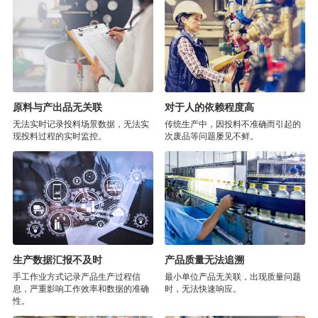
原料与产出品无关联
对于人的依赖程度高
无法实时记录投料场景数据，无法实
传统生产中，因投料不准确而引起的
现投料过程的实时监控。
次废品等问题屡见不鲜。
生产数据汇报不及时
产品质量无法追溯
手工作业方式记录产品生产过程信
最小单位产品无关联，出现质量问题
息，严重影响工作效率和数据的准确
时，无法快速响应。
性。