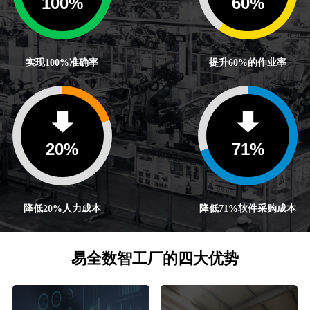
100
%
60
%
实现100%准确率
提升60%的作业率
20
%
71
%
降低20%人力成本
降低71%软件采购成本
易全数智工厂的四大优势