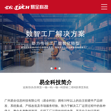
易全科技简介
追溯/防伪/防窜货/一物一码/一物一码营销/二维码防窜货系统
广州易全信息科技有限公司（易全科技）拥有10年以上的自主软硬件产品研
发、系统集成、产线改造及市场服务经验。致力于解决工厂运营过程中的各种