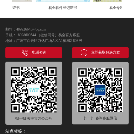
易全软件登记证书
易全专利证书
邮箱：489926643@qq.com
手机：18028600544 （微信同号）易全官方客服
地址：广州市白云区万达广场A区A1栋802-803房
电话咨询
立即获取解决方案
扫一扫 咨询客服微信
扫一扫 关注官方公众号
站点标签：