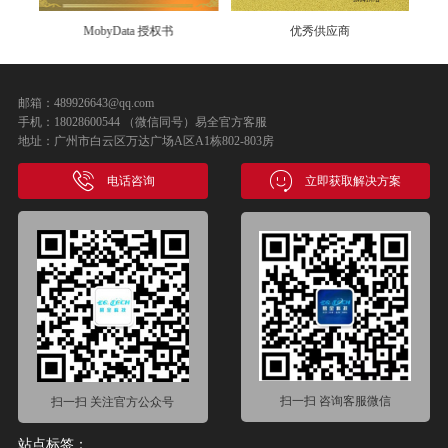
优秀供应商
吉安商会会员单位
邮箱：489926643@qq.com
手机：18028600544 （微信同号）易全官方客服
地址：广州市白云区万达广场A区A1栋802-803房
电话咨询
立即获取解决方案
扫一扫 咨询客服微信
扫一扫 关注官方公众号
站点标签：