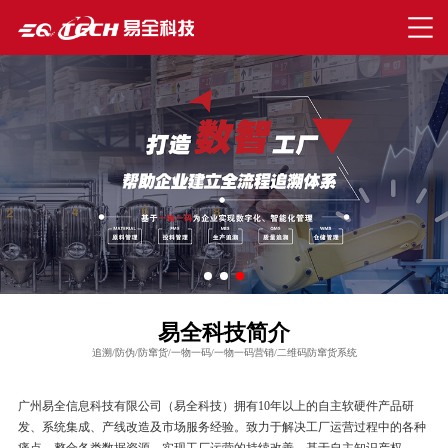
易全科技简介
追溯/防伪/防窜货/一物一码/一物一码营销/二维码防窜货系统
广州易全信息科技有限公司（易全科技）拥有10年以上的自主软硬件产品研
发、系统集成、产线改造及市场服务经验。致力于解决工厂运营过程中的各种