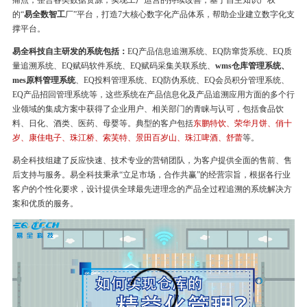
痛点，整合各类数据资源，实现工厂运营的持续改善，基于自主知识产权
的“
易全数智工
厂”平台，打造7大核心数字化产品体系，帮助企业建立数字化支
撑平台。
易全科技自主研发的系统包括：
EQ产品信息追溯系统、EQ防窜货系统、EQ质
量追溯系统、EQ赋码软件系统、EQ赋码采集关联系统、
wms仓库管理系统、
mes原料管理系统
、EQ投料管理系统、EQ防伪系统、EQ会员积分管理系统、
EQ产品招回管理系统等，这些系统在产品信息化及产品追溯应用方面的多个行
业领域的集成方案中获得了企业用户、相关部门的青睐与认可，包括食品饮
料、日化、酒类、医药、母婴等。典型的客户包括
东鹏特饮、荣华月饼、俏十
岁、康佳电子、珠江桥、索芙特、景田百岁山、珠江啤酒、舒蕾
等。
易全科技组建了反应快速、技术专业的营销团队，为客户提供全面的售前、售
后支持与服务。易全科技秉承“立足市场，合作共赢”的经营宗旨，根据各行业
客户的个性化要求，设计提供全球最先进理念的产品全过程追溯的系统解决方
案和优质的服务。