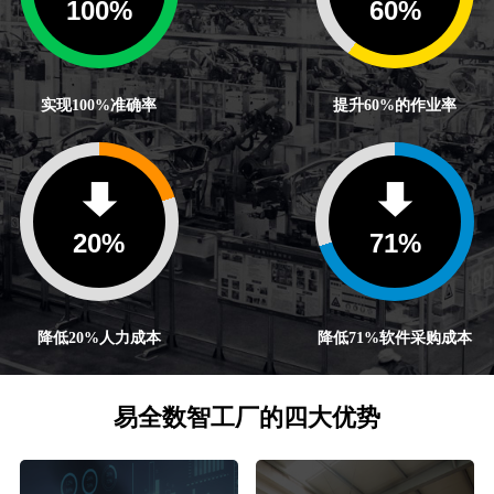
100
%
60
%
实现100%准确率
提升60%的作业率
20
%
71
%
降低20%人力成本
降低71%软件采购成本
易全数智工厂的四大优势