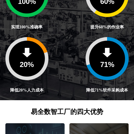
100
%
60
%
实现100%准确率
提升60%的作业率
20
%
71
%
降低20%人力成本
降低71%软件采购成本
易全数智工厂的四大优势