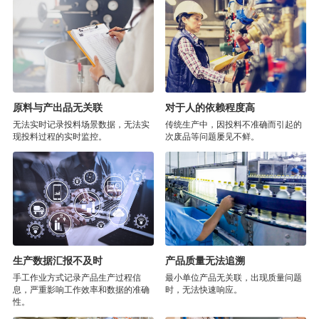
原料与产出品无关联
对于人的依赖程度高
无法实时记录投料场景数据，无法实
传统生产中，因投料不准确而引起的
现投料过程的实时监控。
次废品等问题屡见不鲜。
生产数据汇报不及时
产品质量无法追溯
手工作业方式记录产品生产过程信
最小单位产品无关联，出现质量问题
息，严重影响工作效率和数据的准确
时，无法快速响应。
性。