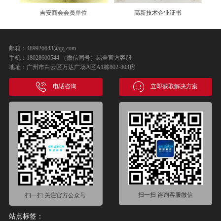
吉安商会会员单位
高新技术企业证书
邮箱：489926643@qq.com
手机：18028600544 （微信同号）易全官方客服
地址：广州市白云区万达广场A区A1栋802-803房
电话咨询
立即获取解决方案
扫一扫 咨询客服微信
扫一扫 关注官方公众号
站点标签：