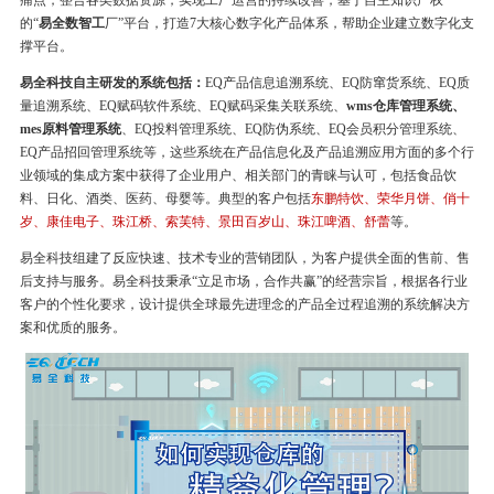
痛点，整合各类数据资源，实现工厂运营的持续改善，基于自主知识产权
的“
易全数智工
厂”平台，打造7大核心数字化产品体系，帮助企业建立数字化支
撑平台。
易全科技自主研发的系统包括：
EQ产品信息追溯系统、EQ防窜货系统、EQ质
量追溯系统、EQ赋码软件系统、EQ赋码采集关联系统、
wms仓库管理系统、
mes原料管理系统
、EQ投料管理系统、EQ防伪系统、EQ会员积分管理系统、
EQ产品招回管理系统等，这些系统在产品信息化及产品追溯应用方面的多个行
业领域的集成方案中获得了企业用户、相关部门的青睐与认可，包括食品饮
料、日化、酒类、医药、母婴等。典型的客户包括
东鹏特饮、荣华月饼、俏十
岁、康佳电子、珠江桥、索芙特、景田百岁山、珠江啤酒、舒蕾
等。
易全科技组建了反应快速、技术专业的营销团队，为客户提供全面的售前、售
后支持与服务。易全科技秉承“立足市场，合作共赢”的经营宗旨，根据各行业
客户的个性化要求，设计提供全球最先进理念的产品全过程追溯的系统解决方
案和优质的服务。