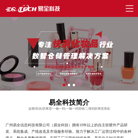
易全科技简介
追溯/防伪/防窜货/一物一码/一物一码营销/二维码防窜货系统
广州易全信息科技有限公司（易全科技）拥有10年以上的自主软硬件产品研
发、系统集成、产线改造及市场服务经验。致力于解决工厂运营过程中的各种