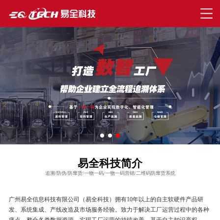
易全科技简介
追溯/防伪/防窜货/一物一码/一物一码营销/二维码防窜货系统
广州易全信息科技有限公司（易全科技）拥有10年以上的自主软硬件产品研
发、系统集成、产线改造及市场服务经验。致力于解决工厂运营过程中的各种