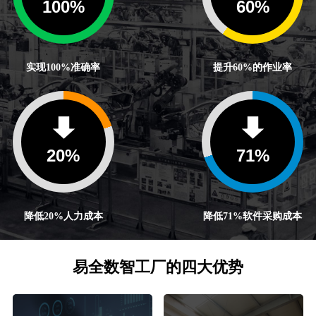
100
%
60
%
实现100%准确率
提升60%的作业率
20
%
71
%
降低20%人力成本
降低71%软件采购成本
易全数智工厂的四大优势