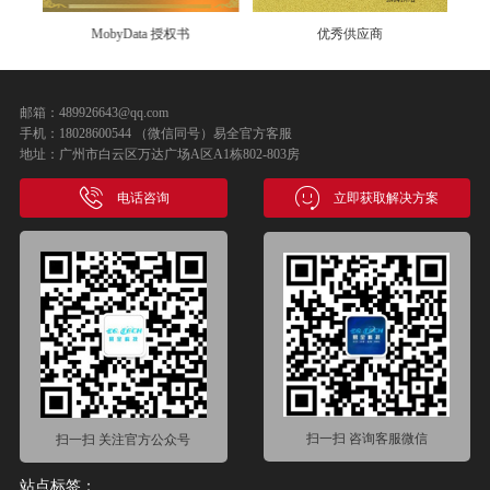
MobyData 授权书
优秀供应商
邮箱：489926643@qq.com
手机：18028600544 （微信同号）易全官方客服
地址：广州市白云区万达广场A区A1栋802-803房
电话咨询
立即获取解决方案
扫一扫 咨询客服微信
扫一扫 关注官方公众号
站点标签：