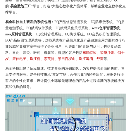
痛点，整合各类数据资源，实现工厂运营的持续改善，基于自主知识产权
的“
易全数智工
厂”平台，打造7大核心数字化产品体系，帮助企业建立数字化支
撑平台。
易全科技自主研发的系统包括：
EQ产品信息追溯系统、EQ防窜货系统、EQ质
量追溯系统、EQ赋码软件系统、EQ赋码采集关联系统、
wms仓库管理系统、
mes原料管理系统
、EQ投料管理系统、EQ防伪系统、EQ会员积分管理系统、
EQ产品招回管理系统等，这些系统在产品信息化及产品追溯应用方面的多个行
业领域的集成方案中获得了企业用户、相关部门的青睐与认可，包括食品饮
料、日化、酒类、医药、母婴等。典型的客户包括
东鹏特饮、荣华月饼、俏十
岁、康佳电子、珠江桥、索芙特、景田百岁山、珠江啤酒、舒蕾
等。
易全科技组建了反应快速、技术专业的营销团队，为客户提供全面的售前、售
后支持与服务。易全科技秉承“立足市场，合作共赢”的经营宗旨，根据各行业
客户的个性化要求，设计提供全球最先进理念的产品全过程追溯的系统解决方
案和优质的服务。