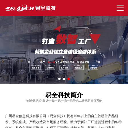
易全科技简介
追溯/防伪/防窜货/一物一码/一物一码营销/二维码防窜货系统
广州易全信息科技有限公司（易全科技）拥有10年以上的自主软硬件产品研
发、系统集成、产线改造及市场服务经验。致力于解决工厂运营过程中的各种