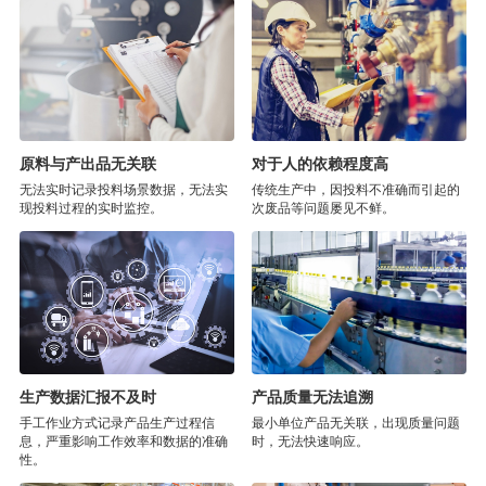
原料与产出品无关联
对于人的依赖程度高
无法实时记录投料场景数据，无法实
传统生产中，因投料不准确而引起的
现投料过程的实时监控。
次废品等问题屡见不鲜。
生产数据汇报不及时
产品质量无法追溯
手工作业方式记录产品生产过程信
最小单位产品无关联，出现质量问题
息，严重影响工作效率和数据的准确
时，无法快速响应。
性。