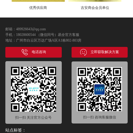
优秀供应商
吉安商会会员单位
邮箱：489926643@qq.com
手机：18028600544 （微信同号）易全官方客服
地址：广州市白云区万达广场A区A1栋802-803房
电话咨询
立即获取解决方案
扫一扫 咨询客服微信
扫一扫 关注官方公众号
站点标签：