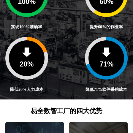
100
%
60
%
实现100%准确率
提升60%的作业率
20
%
71
%
降低20%人力成本
降低71%软件采购成本
易全数智工厂的四大优势