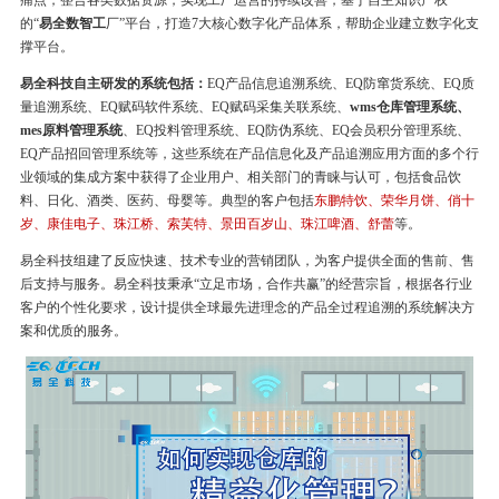
痛点，整合各类数据资源，实现工厂运营的持续改善，基于自主知识产权
的“
易全数智工
厂”平台，打造7大核心数字化产品体系，帮助企业建立数字化支
撑平台。
易全科技自主研发的系统包括：
EQ产品信息追溯系统、EQ防窜货系统、EQ质
量追溯系统、EQ赋码软件系统、EQ赋码采集关联系统、
wms仓库管理系统、
mes原料管理系统
、EQ投料管理系统、EQ防伪系统、EQ会员积分管理系统、
EQ产品招回管理系统等，这些系统在产品信息化及产品追溯应用方面的多个行
业领域的集成方案中获得了企业用户、相关部门的青睐与认可，包括食品饮
料、日化、酒类、医药、母婴等。典型的客户包括
东鹏特饮、荣华月饼、俏十
岁、康佳电子、珠江桥、索芙特、景田百岁山、珠江啤酒、舒蕾
等。
易全科技组建了反应快速、技术专业的营销团队，为客户提供全面的售前、售
后支持与服务。易全科技秉承“立足市场，合作共赢”的经营宗旨，根据各行业
客户的个性化要求，设计提供全球最先进理念的产品全过程追溯的系统解决方
案和优质的服务。