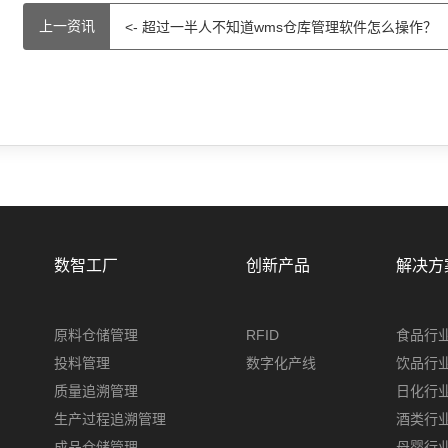
上一资讯
<- 超过一半人不知道wms仓库管理软件怎么操作？
数智工厂
创新产品
解决方
原料仓储管理
RFID
食品行
投料管理
数字化产线
饮品行
质量追溯管理
日化行
生产过程追溯管理
酒类行
成品仓储管理
母婴行