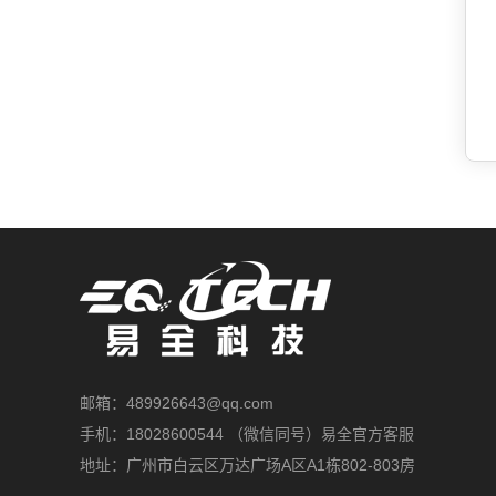
邮箱：489926643@qq.com
手机：18028600544 （微信同号）易全官方客服
地址：广州市白云区万达广场A区A1栋802-803房