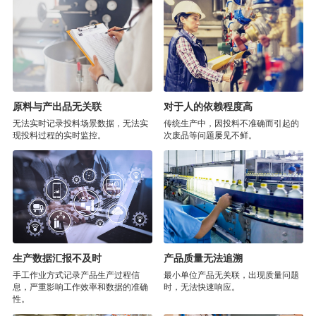
原料与产出品无关联
对于人的依赖程度高
无法实时记录投料场景数据，无法实
传统生产中，因投料不准确而引起的
现投料过程的实时监控。
次废品等问题屡见不鲜。
生产数据汇报不及时
产品质量无法追溯
手工作业方式记录产品生产过程信
最小单位产品无关联，出现质量问题
息，严重影响工作效率和数据的准确
时，无法快速响应。
性。