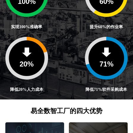
100
%
60
%
实现100%准确率
提升60%的作业率
20
%
71
%
降低20%人力成本
降低71%软件采购成本
易全数智工厂的四大优势