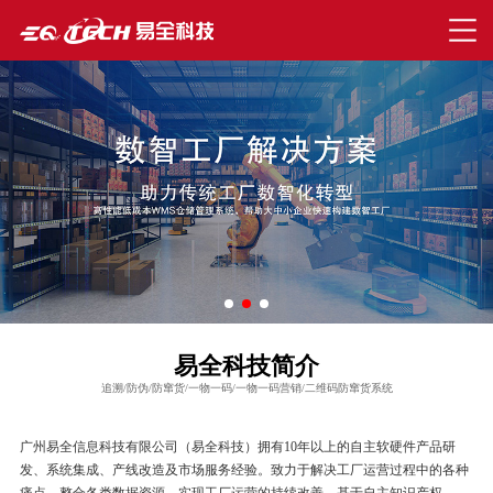
易全科技简介
追溯/防伪/防窜货/一物一码/一物一码营销/二维码防窜货系统
广州易全信息科技有限公司（易全科技）拥有10年以上的自主软硬件产品研
发、系统集成、产线改造及市场服务经验。致力于解决工厂运营过程中的各种