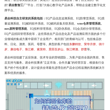
痛点，整合各类数据资源，实现工厂运营的持续改善，基于自主知识产权
的“
易全数智工
厂”平台，打造7大核心数字化产品体系，帮助企业建立数字化支
撑平台。
易全科技自主研发的系统包括：
EQ产品信息追溯系统、EQ防窜货系统、EQ质
量追溯系统、EQ赋码软件系统、EQ赋码采集关联系统、
wms仓库管理系统、
mes原料管理系统
、EQ投料管理系统、EQ防伪系统、EQ会员积分管理系统、
EQ产品招回管理系统等，这些系统在产品信息化及产品追溯应用方面的多个行
业领域的集成方案中获得了企业用户、相关部门的青睐与认可，包括食品饮
料、日化、酒类、医药、母婴等。典型的客户包括
东鹏特饮、荣华月饼、俏十
岁、康佳电子、珠江桥、索芙特、景田百岁山、珠江啤酒、舒蕾
等。
易全科技组建了反应快速、技术专业的营销团队，为客户提供全面的售前、售
后支持与服务。易全科技秉承“立足市场，合作共赢”的经营宗旨，根据各行业
客户的个性化要求，设计提供全球最先进理念的产品全过程追溯的系统解决方
案和优质的服务。