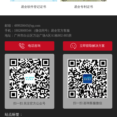
易全软件登记证书
易全专利证书
邮箱：489926643@qq.com
手机：18028600544 （微信同号）易全官方客服
地址：广州市白云区万达广场A区A1栋802-803房
电话咨询
立即获取解决方案
扫一扫 咨询客服微信
扫一扫 关注官方公众号
站点标签：