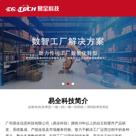
易全科技简介
追溯/防伪/防窜货/一物一码/一物一码营销/二维码防窜货系统
广州易全信息科技有限公司（易全科技）拥有10年以上的自主软硬件产品研
发、系统集成、产线改造及市场服务经验。致力于解决工厂运营过程中的各种