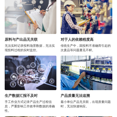
原料与产出品无关联
对于人的依赖程度高
无法实时记录投料场景数据，无法实
传统生产中，因投料不准确而引起的
现投料过程的实时监控。
次废品等问题屡见不鲜。
生产数据汇报不及时
产品质量无法追溯
手工作业方式记录产品生产过程信
最小单位产品无关联，出现质量问题
息，严重影响工作效率和数据的准确
时，无法快速响应。
性。