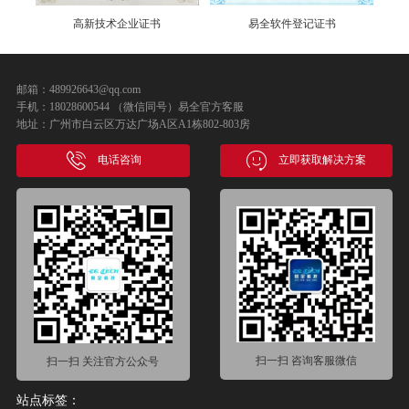
高新技术企业证书
易全软件登记证书
邮箱：489926643@qq.com
手机：18028600544 （微信同号）易全官方客服
地址：广州市白云区万达广场A区A1栋802-803房
电话咨询
立即获取解决方案
扫一扫 咨询客服微信
扫一扫 关注官方公众号
站点标签：