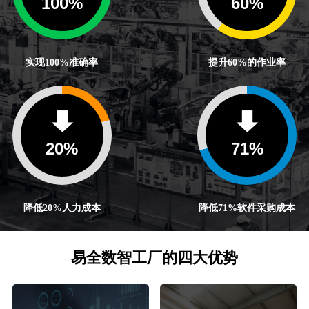
100
%
60
%
实现100%准确率
提升60%的作业率
20
%
71
%
降低20%人力成本
降低71%软件采购成本
易全数智工厂的四大优势