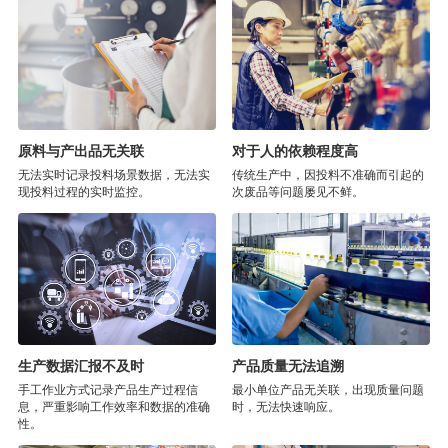
原料与产出品无关联
对于人的依赖程度高
无法实时记录投料场景数据，无法实
传统生产中，因投料不准确而引起的
现投料过程的实时监控。
次废品等问题屡见不鲜。
生产数据汇报不及时
产品质量无法追溯
手工作业方式记录产品生产过程信
最小单位产品无关联，出现质量问题
息，严重影响工作效率和数据的准确
时，无法快速响应。
性。