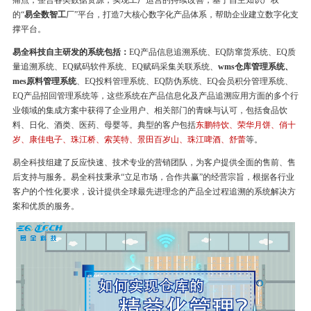
痛点，整合各类数据资源，实现工厂运营的持续改善，基于自主知识产权
的“
易全数智工
厂”平台，打造7大核心数字化产品体系，帮助企业建立数字化支
撑平台。
易全科技自主研发的系统包括：
EQ产品信息追溯系统、EQ防窜货系统、EQ质
量追溯系统、EQ赋码软件系统、EQ赋码采集关联系统、
wms仓库管理系统、
mes原料管理系统
、EQ投料管理系统、EQ防伪系统、EQ会员积分管理系统、
EQ产品招回管理系统等，这些系统在产品信息化及产品追溯应用方面的多个行
业领域的集成方案中获得了企业用户、相关部门的青睐与认可，包括食品饮
料、日化、酒类、医药、母婴等。典型的客户包括
东鹏特饮、荣华月饼、俏十
岁、康佳电子、珠江桥、索芙特、景田百岁山、珠江啤酒、舒蕾
等。
易全科技组建了反应快速、技术专业的营销团队，为客户提供全面的售前、售
后支持与服务。易全科技秉承“立足市场，合作共赢”的经营宗旨，根据各行业
客户的个性化要求，设计提供全球最先进理念的产品全过程追溯的系统解决方
案和优质的服务。