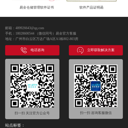
证书
软件产品证明函
MobyData 授权书
邮箱：489926643@qq.com
手机：18028600544 （微信同号）易全官方客服
地址：广州市白云区万达广场A区A1栋802-803房
电话咨询
立即获取解决方案
扫一扫 咨询客服微信
扫一扫 关注官方公众号
站点标签：