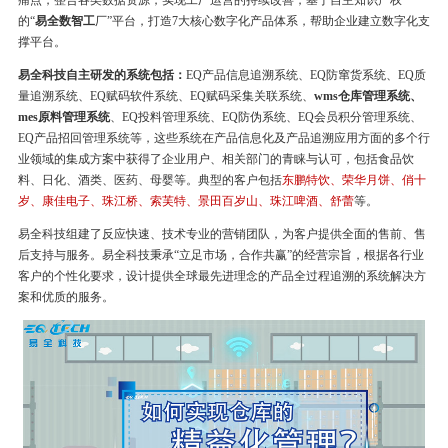
痛点，整合各类数据资源，实现工厂运营的持续改善，基于自主知识产权
的“
易全数智工
厂”平台，打造7大核心数字化产品体系，帮助企业建立数字化支
撑平台。
易全科技自主研发的系统包括：
EQ产品信息追溯系统、EQ防窜货系统、EQ质
量追溯系统、EQ赋码软件系统、EQ赋码采集关联系统、
wms仓库管理系统、
mes原料管理系统
、EQ投料管理系统、EQ防伪系统、EQ会员积分管理系统、
EQ产品招回管理系统等，这些系统在产品信息化及产品追溯应用方面的多个行
业领域的集成方案中获得了企业用户、相关部门的青睐与认可，包括食品饮
料、日化、酒类、医药、母婴等。典型的客户包括
东鹏特饮、荣华月饼、俏十
岁、康佳电子、珠江桥、索芙特、景田百岁山、珠江啤酒、舒蕾
等。
易全科技组建了反应快速、技术专业的营销团队，为客户提供全面的售前、售
后支持与服务。易全科技秉承“立足市场，合作共赢”的经营宗旨，根据各行业
客户的个性化要求，设计提供全球最先进理念的产品全过程追溯的系统解决方
案和优质的服务。