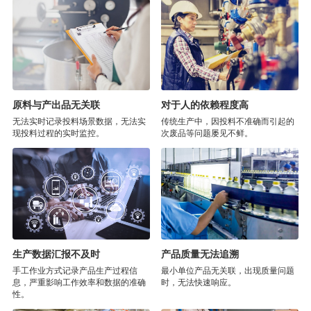
原料与产出品无关联
对于人的依赖程度高
无法实时记录投料场景数据，无法实
传统生产中，因投料不准确而引起的
现投料过程的实时监控。
次废品等问题屡见不鲜。
生产数据汇报不及时
产品质量无法追溯
手工作业方式记录产品生产过程信
最小单位产品无关联，出现质量问题
息，严重影响工作效率和数据的准确
时，无法快速响应。
性。