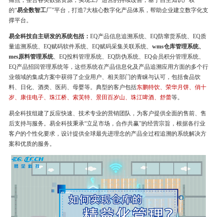
痛点，整合各类数据资源，实现工厂运营的持续改善，基于自主知识产权
的“
易全数智工
厂”平台，打造7大核心数字化产品体系，帮助企业建立数字化支
撑平台。
易全科技自主研发的系统包括：
EQ产品信息追溯系统、EQ防窜货系统、EQ质
量追溯系统、EQ赋码软件系统、EQ赋码采集关联系统、
wms仓库管理系统、
mes原料管理系统
、EQ投料管理系统、EQ防伪系统、EQ会员积分管理系统、
EQ产品招回管理系统等，这些系统在产品信息化及产品追溯应用方面的多个行
业领域的集成方案中获得了企业用户、相关部门的青睐与认可，包括食品饮
料、日化、酒类、医药、母婴等。典型的客户包括
东鹏特饮、荣华月饼、俏十
岁、康佳电子、珠江桥、索芙特、景田百岁山、珠江啤酒、舒蕾
等。
易全科技组建了反应快速、技术专业的营销团队，为客户提供全面的售前、售
后支持与服务。易全科技秉承“立足市场，合作共赢”的经营宗旨，根据各行业
客户的个性化要求，设计提供全球最先进理念的产品全过程追溯的系统解决方
案和优质的服务。