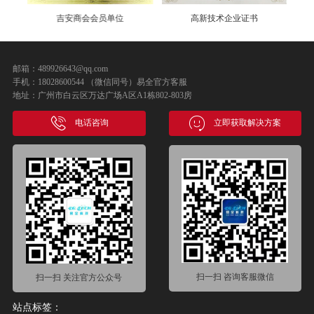
吉安商会会员单位
高新技术企业证书
邮箱：489926643@qq.com
手机：18028600544 （微信同号）易全官方客服
地址：广州市白云区万达广场A区A1栋802-803房
电话咨询
立即获取解决方案
扫一扫 咨询客服微信
扫一扫 关注官方公众号
站点标签：