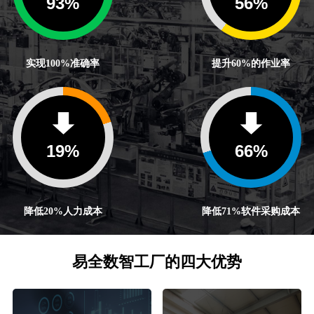
100
%
60
%
实现100%准确率
提升60%的作业率
20
%
71
%
降低20%人力成本
降低71%软件采购成本
易全数智工厂的四大优势