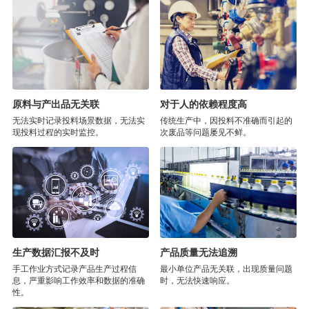
原料与产出品无关联
对于人的依赖程度高
无法实时记录投料场景数据，无法实
传统生产中，因投料不准确而引起的
现投料过程的实时监控。
次废品等问题屡见不鲜。
生产数据汇报不及时
产品质量无法追溯
手工作业方式记录产品生产过程信
最小单位产品无关联，出现质量问题
息，严重影响工作效率和数据的准确
时，无法快速响应。
性。