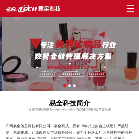
易全科技简介
追溯/防伪/防窜货/一物一码/一物一码营销/二维码防窜货系统
广州易全信息科技有限公司（易全科技）拥有10年以上的自主软硬件产品研
发、系统集成、产线改造及市场服务经验。致力于解决工厂运营过程中的各种