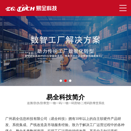
易全科技简介
追溯/防伪/防窜货/一物一码/一物一码营销/二维码防窜货系统
广州易全信息科技有限公司（易全科技）拥有10年以上的自主软硬件产品研
发、系统集成、产线改造及市场服务经验。致力于解决工厂运营过程中的各种