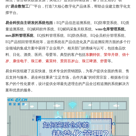
痛点，整合各类数据资源，实现工厂运营的持续改善，基于自主知识产权
的“
易全数智工
厂”平台，打造7大核心数字化产品体系，帮助企业建立数字化支
撑平台。
易全科技自主研发的系统包括：
EQ产品信息追溯系统、EQ防窜货系统、EQ质
量追溯系统、EQ赋码软件系统、EQ赋码采集关联系统、
wms仓库管理系统、
mes原料管理系统
、EQ投料管理系统、EQ防伪系统、EQ会员积分管理系统、
EQ产品招回管理系统等，这些系统在产品信息化及产品追溯应用方面的多个行
业领域的集成方案中获得了企业用户、相关部门的青睐与认可，包括食品饮
料、日化、酒类、医药、母婴等。典型的客户包括
东鹏特饮、荣华月饼、俏十
岁、康佳电子、珠江桥、索芙特、景田百岁山、珠江啤酒、舒蕾
等。
易全科技组建了反应快速、技术专业的营销团队，为客户提供全面的售前、售
后支持与服务。易全科技秉承“立足市场，合作共赢”的经营宗旨，根据各行业
客户的个性化要求，设计提供全球最先进理念的产品全过程追溯的系统解决方
案和优质的服务。