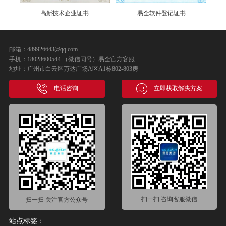
易全软件登记证书
易全专利证书
邮箱：489926643@qq.com
手机：18028600544 （微信同号）易全官方客服
地址：广州市白云区万达广场A区A1栋802-803房
电话咨询
立即获取解决方案
扫一扫 咨询客服微信
扫一扫 关注官方公众号
站点标签：