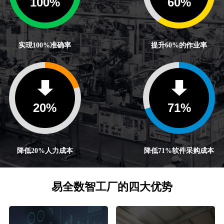
100
%
60
%
实现100%准确率
提升60%的作业率
20
%
71
%
降低20%人力成本
降低71%软件采购成本
易全数智工厂的四大优势