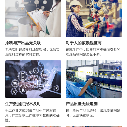
原料与产出品无关联
对于人的依赖程度高
无法实时记录投料场景数据，无法实
传统生产中，因投料不准确而引起的
现投料过程的实时监控。
次废品等问题屡见不鲜。
生产数据汇报不及时
产品质量无法追溯
手工作业方式记录产品生产过程信
最小单位产品无关联，出现质量问题
息，严重影响工作效率和数据的准确
时，无法快速响应。
性。