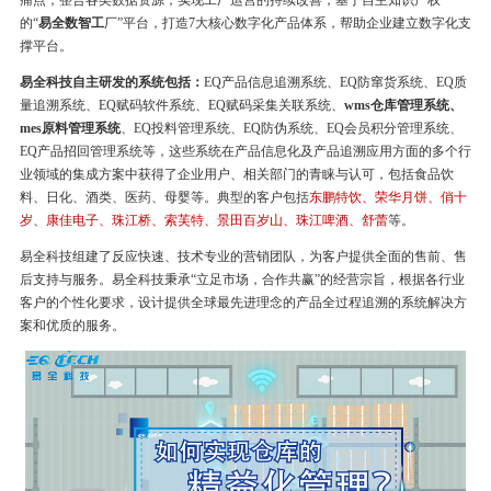
痛点，整合各类数据资源，实现工厂运营的持续改善，基于自主知识产权
的“
易全数智工
厂”平台，打造7大核心数字化产品体系，帮助企业建立数字化支
撑平台。
易全科技自主研发的系统包括：
EQ产品信息追溯系统、EQ防窜货系统、EQ质
量追溯系统、EQ赋码软件系统、EQ赋码采集关联系统、
wms仓库管理系统、
mes原料管理系统
、EQ投料管理系统、EQ防伪系统、EQ会员积分管理系统、
EQ产品招回管理系统等，这些系统在产品信息化及产品追溯应用方面的多个行
业领域的集成方案中获得了企业用户、相关部门的青睐与认可，包括食品饮
料、日化、酒类、医药、母婴等。典型的客户包括
东鹏特饮、荣华月饼、俏十
岁、康佳电子、珠江桥、索芙特、景田百岁山、珠江啤酒、舒蕾
等。
易全科技组建了反应快速、技术专业的营销团队，为客户提供全面的售前、售
后支持与服务。易全科技秉承“立足市场，合作共赢”的经营宗旨，根据各行业
客户的个性化要求，设计提供全球最先进理念的产品全过程追溯的系统解决方
案和优质的服务。