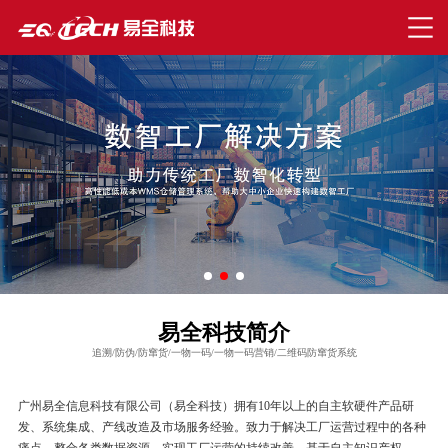
易全科技简介
追溯/防伪/防窜货/一物一码/一物一码营销/二维码防窜货系统
广州易全信息科技有限公司（易全科技）拥有10年以上的自主软硬件产品研
发、系统集成、产线改造及市场服务经验。致力于解决工厂运营过程中的各种