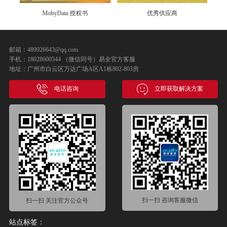
MobyData 授权书
优秀供应商
邮箱：489926643@qq.com
手机：18028600544 （微信同号）易全官方客服
地址：广州市白云区万达广场A区A1栋802-803房
电话咨询
立即获取解决方案
扫一扫 咨询客服微信
扫一扫 关注官方公众号
站点标签：