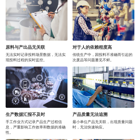
原料与产出品无关联
对于人的依赖程度高
无法实时记录投料场景数据，无法实
传统生产中，因投料不准确而引起的
现投料过程的实时监控。
次废品等问题屡见不鲜。
生产数据汇报不及时
产品质量无法追溯
手工作业方式记录产品生产过程信
最小单位产品无关联，出现质量问题
息，严重影响工作效率和数据的准确
时，无法快速响应。
性。