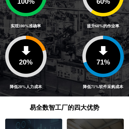
100
%
60
%
实现100%准确率
提升60%的作业率
20
%
71
%
降低20%人力成本
降低71%软件采购成本
易全数智工厂的四大优势