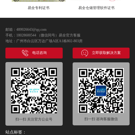
易全专利证书
易全仓储管理软件证书
邮箱：489926643@qq.com
手机：18028600544 （微信同号）易全官方客服
地址：广州市白云区万达广场A区A1栋802-803房
电话咨询
立即获取解决方案
扫一扫 咨询客服微信
扫一扫 关注官方公众号
站点标签：