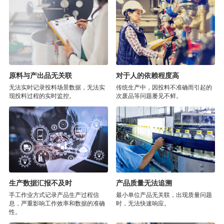
原料与产出品无关联
对于人的依赖程度高
无法实时记录投料场景数据，无法实
传统生产中，因投料不准确而引起的
现投料过程的实时监控。
次废品等问题屡见不鲜。
生产数据汇报不及时
产品质量无法追溯
手工作业方式记录产品生产过程信
最小单位产品无关联，出现质量问题
息，严重影响工作效率和数据的准确
时，无法快速响应。
性。