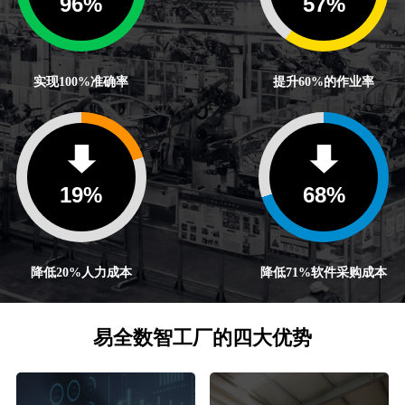
100
%
60
%
实现100%准确率
提升60%的作业率
20
%
71
%
降低20%人力成本
降低71%软件采购成本
易全数智工厂的四大优势