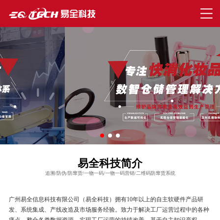
易全科技简介
追溯/防伪/防窜货/一物一码/一物一码营销/二维码防窜货系统
广州易全信息科技有限公司（易全科技）拥有10年以上的自主软硬件产品研
发、系统集成、产线改造及市场服务经验。致力于解决工厂运营过程中的各种