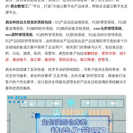
痛点，整合各类数据资源，实现工厂运营的持续改善，基于自主知识产权
的“
易全数智工
厂”平台，打造7大核心数字化产品体系，帮助企业建立数字化支
撑平台。
易全科技自主研发的系统包括：
EQ产品信息追溯系统、EQ防窜货系统、EQ质
量追溯系统、EQ赋码软件系统、EQ赋码采集关联系统、
wms仓库管理系统、
mes原料管理系统
、EQ投料管理系统、EQ防伪系统、EQ会员积分管理系统、
EQ产品招回管理系统等，这些系统在产品信息化及产品追溯应用方面的多个行
业领域的集成方案中获得了企业用户、相关部门的青睐与认可，包括食品饮
料、日化、酒类、医药、母婴等。典型的客户包括
东鹏特饮、荣华月饼、俏十
岁、康佳电子、珠江桥、索芙特、景田百岁山、珠江啤酒、舒蕾
等。
易全科技组建了反应快速、技术专业的营销团队，为客户提供全面的售前、售
后支持与服务。易全科技秉承“立足市场，合作共赢”的经营宗旨，根据各行业
客户的个性化要求，设计提供全球最先进理念的产品全过程追溯的系统解决方
案和优质的服务。