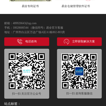
易全专利证书
易全仓储管理软件证书
邮箱：489926643@qq.com
手机：18028600544 （微信同号）易全官方客服
地址：广州市白云区万达广场A区A1栋802-803房
电话咨询
立即获取解决方案
扫一扫 咨询客服微信
扫一扫 关注官方公众号
站点标签：