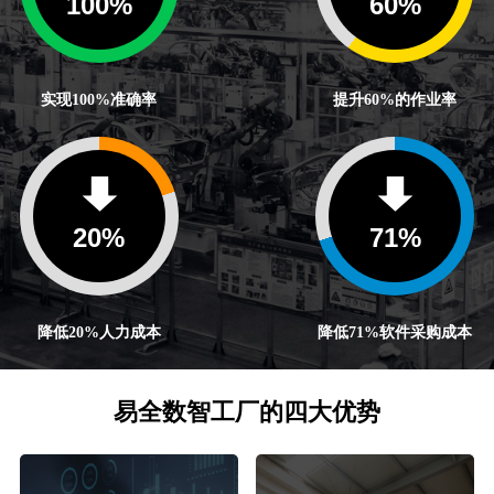
100
%
60
%
实现100%准确率
提升60%的作业率
20
%
71
%
降低20%人力成本
降低71%软件采购成本
易全数智工厂的四大优势