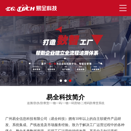
易全科技简介
追溯/防伪/防窜货/一物一码/一物一码营销/二维码防窜货系统
广州易全信息科技有限公司（易全科技）拥有10年以上的自主软硬件产品研
发、系统集成、产线改造及市场服务经验。致力于解决工厂运营过程中的各种