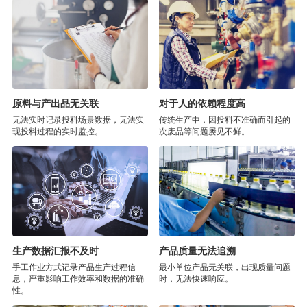
原料与产出品无关联
对于人的依赖程度高
无法实时记录投料场景数据，无法实
传统生产中，因投料不准确而引起的
现投料过程的实时监控。
次废品等问题屡见不鲜。
生产数据汇报不及时
产品质量无法追溯
手工作业方式记录产品生产过程信
最小单位产品无关联，出现质量问题
息，严重影响工作效率和数据的准确
时，无法快速响应。
性。