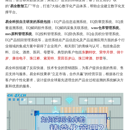
痛点，整合各类数据资源，实现工厂运营的持续改善，基于自主知识产权
的“
易全数智工
厂”平台，打造7大核心数字化产品体系，帮助企业建立数字化支
撑平台。
易全科技自主研发的系统包括：
EQ产品信息追溯系统、EQ防窜货系统、EQ质
量追溯系统、EQ赋码软件系统、EQ赋码采集关联系统、
wms仓库管理系统、
mes原料管理系统
、EQ投料管理系统、EQ防伪系统、EQ会员积分管理系统、
EQ产品招回管理系统等，这些系统在产品信息化及产品追溯应用方面的多个行
业领域的集成方案中获得了企业用户、相关部门的青睐与认可，包括食品饮
料、日化、酒类、医药、母婴等。典型的客户包括
东鹏特饮、荣华月饼、俏十
岁、康佳电子、珠江桥、索芙特、景田百岁山、珠江啤酒、舒蕾
等。
易全科技组建了反应快速、技术专业的营销团队，为客户提供全面的售前、售
后支持与服务。易全科技秉承“立足市场，合作共赢”的经营宗旨，根据各行业
客户的个性化要求，设计提供全球最先进理念的产品全过程追溯的系统解决方
案和优质的服务。