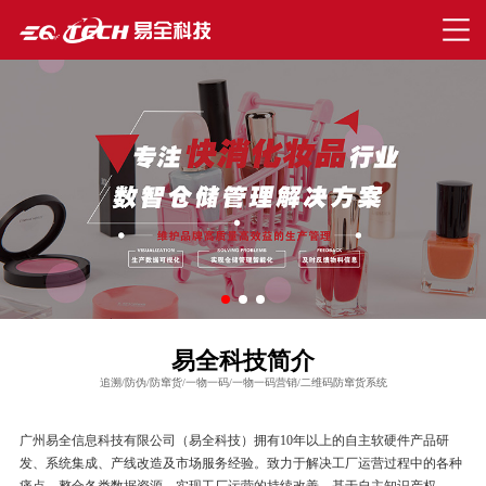
易全科技简介
追溯/防伪/防窜货/一物一码/一物一码营销/二维码防窜货系统
广州易全信息科技有限公司（易全科技）拥有10年以上的自主软硬件产品研
发、系统集成、产线改造及市场服务经验。致力于解决工厂运营过程中的各种