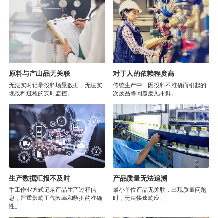
原料与产出品无关联
对于人的依赖程度高
无法实时记录投料场景数据，无法实
传统生产中，因投料不准确而引起的
现投料过程的实时监控。
次废品等问题屡见不鲜。
生产数据汇报不及时
产品质量无法追溯
手工作业方式记录产品生产过程信
最小单位产品无关联，出现质量问题
息，严重影响工作效率和数据的准确
时，无法快速响应。
性。