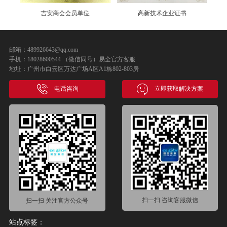
吉安商会会员单位
高新技术企业证书
邮箱：489926643@qq.com
手机：18028600544 （微信同号）易全官方客服
地址：广州市白云区万达广场A区A1栋802-803房
电话咨询
立即获取解决方案
扫一扫 咨询客服微信
扫一扫 关注官方公众号
站点标签：