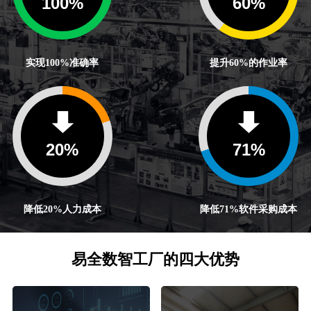
100
%
60
%
实现100%准确率
提升60%的作业率
20
%
71
%
降低20%人力成本
降低71%软件采购成本
易全数智工厂的四大优势