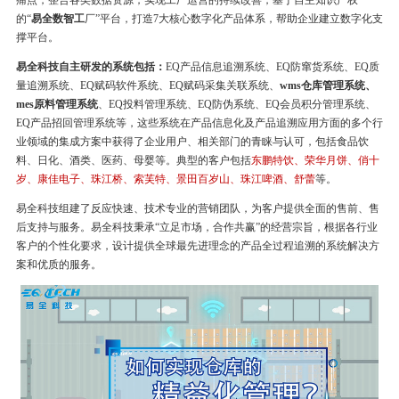
痛点，整合各类数据资源，实现工厂运营的持续改善，基于自主知识产权
的“
易全数智工
厂”平台，打造7大核心数字化产品体系，帮助企业建立数字化支
撑平台。
易全科技自主研发的系统包括：
EQ产品信息追溯系统、EQ防窜货系统、EQ质
量追溯系统、EQ赋码软件系统、EQ赋码采集关联系统、
wms仓库管理系统、
mes原料管理系统
、EQ投料管理系统、EQ防伪系统、EQ会员积分管理系统、
EQ产品招回管理系统等，这些系统在产品信息化及产品追溯应用方面的多个行
业领域的集成方案中获得了企业用户、相关部门的青睐与认可，包括食品饮
料、日化、酒类、医药、母婴等。典型的客户包括
东鹏特饮、荣华月饼、俏十
岁、康佳电子、珠江桥、索芙特、景田百岁山、珠江啤酒、舒蕾
等。
易全科技组建了反应快速、技术专业的营销团队，为客户提供全面的售前、售
后支持与服务。易全科技秉承“立足市场，合作共赢”的经营宗旨，根据各行业
客户的个性化要求，设计提供全球最先进理念的产品全过程追溯的系统解决方
案和优质的服务。