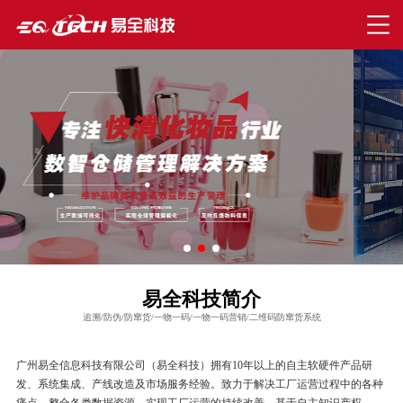
易全科技简介
追溯/防伪/防窜货/一物一码/一物一码营销/二维码防窜货系统
广州易全信息科技有限公司（易全科技）拥有10年以上的自主软硬件产品研
发、系统集成、产线改造及市场服务经验。致力于解决工厂运营过程中的各种