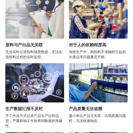
原料与产出品无关联
对于人的依赖程度高
无法实时记录投料场景数据，无法实
传统生产中，因投料不准确而引起的
现投料过程的实时监控。
次废品等问题屡见不鲜。
生产数据汇报不及时
产品质量无法追溯
手工作业方式记录产品生产过程信
最小单位产品无关联，出现质量问题
息，严重影响工作效率和数据的准确
时，无法快速响应。
性。