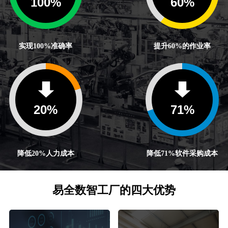
100
%
60
%
实现100%准确率
提升60%的作业率
20
%
71
%
降低20%人力成本
降低71%软件采购成本
易全数智工厂的四大优势