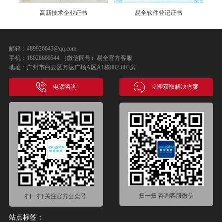
高新技术企业证书
易全软件登记证书
邮箱：489926643@qq.com
手机：18028600544 （微信同号）易全官方客服
地址：广州市白云区万达广场A区A1栋802-803房
电话咨询
立即获取解决方案
扫一扫 咨询客服微信
扫一扫 关注官方公众号
站点标签：