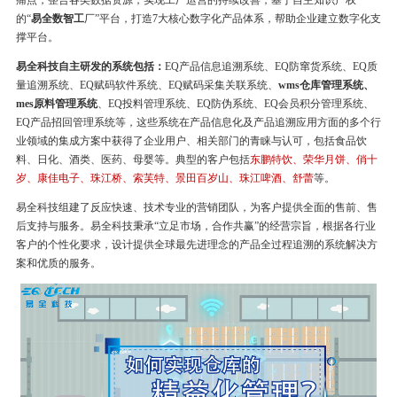
痛点，整合各类数据资源，实现工厂运营的持续改善，基于自主知识产权
的“
易全数智工
厂”平台，打造7大核心数字化产品体系，帮助企业建立数字化支
撑平台。
易全科技自主研发的系统包括：
EQ产品信息追溯系统、EQ防窜货系统、EQ质
量追溯系统、EQ赋码软件系统、EQ赋码采集关联系统、
wms仓库管理系统、
mes原料管理系统
、EQ投料管理系统、EQ防伪系统、EQ会员积分管理系统、
EQ产品招回管理系统等，这些系统在产品信息化及产品追溯应用方面的多个行
业领域的集成方案中获得了企业用户、相关部门的青睐与认可，包括食品饮
料、日化、酒类、医药、母婴等。典型的客户包括
东鹏特饮、荣华月饼、俏十
岁、康佳电子、珠江桥、索芙特、景田百岁山、珠江啤酒、舒蕾
等。
易全科技组建了反应快速、技术专业的营销团队，为客户提供全面的售前、售
后支持与服务。易全科技秉承“立足市场，合作共赢”的经营宗旨，根据各行业
客户的个性化要求，设计提供全球最先进理念的产品全过程追溯的系统解决方
案和优质的服务。