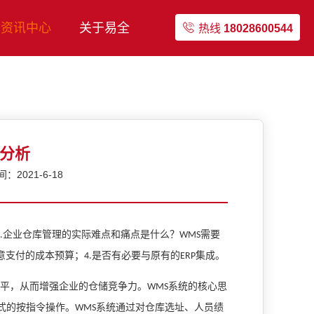
资讯中心
关于易全
热线
18028600544
格分析
2021-6-18
企业仓库管理的实际难点和痛点是什么？
需要
.
WMS
意支付的成本预算；
是否有必要与原有的
集成
。
4.
ERP
水平，从而增强企业的仓储竞争力。
系统
的核心思
WMS
式的按指令操作。
系统
通过对仓库选址、人员绩
WMS