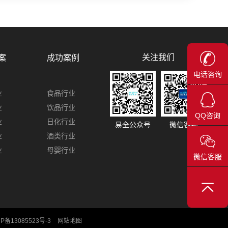
关注我们
案
成功案例
电话咨询
业
食品行业
业
饮品行业
QQ咨询
业
日化行业
易全公众号
微信客服
业
酒类行业
业
母婴行业
微信客服
P备13085523号-3
网站地图