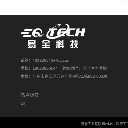
邮箱：489926643@qq.com
手机：18028600544 （微信同号）易全官方客服
地址：广州市白云区万达广场A区A1栋802-803房
站点标签：
10
易全工业互联网WMS · 数智工