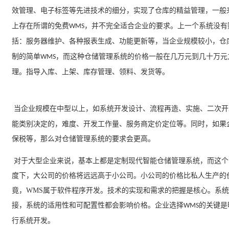
效管理、电子标签等先进技术的细分，实现了仓库的精益管理，一般
上存在所谓的免费
，并不完全适合企业的要求。上一个系统没有
WMS
括：服务器维护、各种报表生成、功能更新等，当企业规模较小，仓
制的简单
，而这种仓储管理系统的价格一般在几万元到几十万元
WMS
理。指导入库、上架、库存管理、领料、发货等
。
当企业规模在中型以上，如系统开发设计、流程再造、实施、二次开
能类别决定的，难度、开发工作量、服务商定价定位等。同时，如果
保税等，那么对仓储管理系统的要求会更高
。
对于大型企业来说，基本上都是定制现代智能仓储管理系统，而这个
度下，大公司的价格将远远高于小公司。小公司的价格比私人生产的
竟，
WMS
属于软件程序开发。技术的实现和需求的把握是核心。系统
接，系统的适用性和可配置性都会影响价格。企业选择
的关键是
WMS
行系统开发。