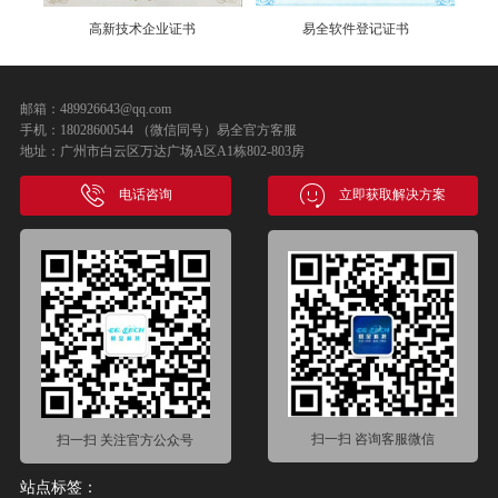
易全软件登记证书
易全专利证书
邮箱：489926643@qq.com
手机：18028600544 （微信同号）易全官方客服
地址：广州市白云区万达广场A区A1栋802-803房
电话咨询
立即获取解决方案
扫一扫 咨询客服微信
扫一扫 关注官方公众号
站点标签：