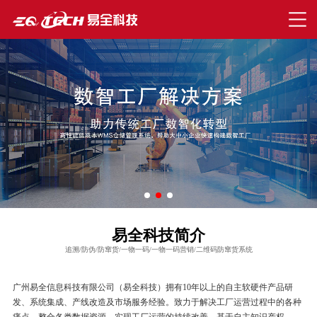
易全科技简介
追溯/防伪/防窜货/一物一码/一物一码营销/二维码防窜货系统
广州易全信息科技有限公司（易全科技）拥有10年以上的自主软硬件产品研
发、系统集成、产线改造及市场服务经验。致力于解决工厂运营过程中的各种