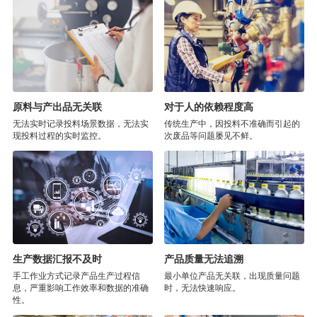
原料与产出品无关联
对于人的依赖程度高
无法实时记录投料场景数据，无法实
传统生产中，因投料不准确而引起的
现投料过程的实时监控。
次废品等问题屡见不鲜。
生产数据汇报不及时
产品质量无法追溯
手工作业方式记录产品生产过程信
最小单位产品无关联，出现质量问题
息，严重影响工作效率和数据的准确
时，无法快速响应。
性。