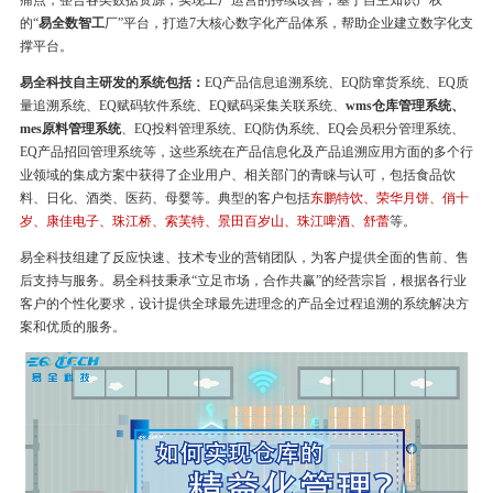
痛点，整合各类数据资源，实现工厂运营的持续改善，基于自主知识产权
的“
易全数智工
厂”平台，打造7大核心数字化产品体系，帮助企业建立数字化支
撑平台。
易全科技自主研发的系统包括：
EQ产品信息追溯系统、EQ防窜货系统、EQ质
量追溯系统、EQ赋码软件系统、EQ赋码采集关联系统、
wms仓库管理系统、
mes原料管理系统
、EQ投料管理系统、EQ防伪系统、EQ会员积分管理系统、
EQ产品招回管理系统等，这些系统在产品信息化及产品追溯应用方面的多个行
业领域的集成方案中获得了企业用户、相关部门的青睐与认可，包括食品饮
料、日化、酒类、医药、母婴等。典型的客户包括
东鹏特饮、荣华月饼、俏十
岁、康佳电子、珠江桥、索芙特、景田百岁山、珠江啤酒、舒蕾
等。
易全科技组建了反应快速、技术专业的营销团队，为客户提供全面的售前、售
后支持与服务。易全科技秉承“立足市场，合作共赢”的经营宗旨，根据各行业
客户的个性化要求，设计提供全球最先进理念的产品全过程追溯的系统解决方
案和优质的服务。