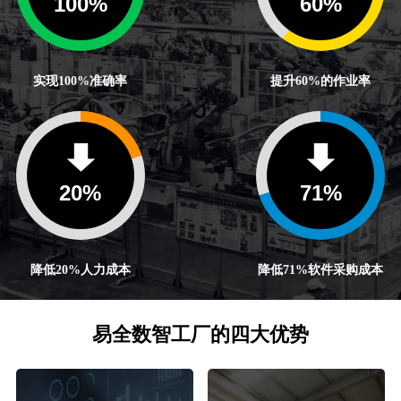
100
%
60
%
实现100%准确率
提升60%的作业率
20
%
71
%
降低20%人力成本
降低71%软件采购成本
易全数智工厂的四大优势