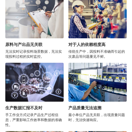
原料与产出品无关联
对于人的依赖程度高
无法实时记录投料场景数据，无法实
传统生产中，因投料不准确而引起的
现投料过程的实时监控。
次废品等问题屡见不鲜。
生产数据汇报不及时
产品质量无法追溯
手工作业方式记录产品生产过程信
最小单位产品无关联，出现质量问题
息，严重影响工作效率和数据的准确
时，无法快速响应。
性。