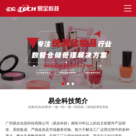
易全科技简介
追溯/防伪/防窜货/一物一码/一物一码营销/二维码防窜货系统
广州易全信息科技有限公司（易全科技）拥有10年以上的自主软硬件产品研
发、系统集成、产线改造及市场服务经验。致力于解决工厂运营过程中的各种