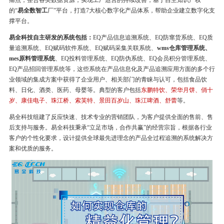
痛点，整合各类数据资源，实现工厂运营的持续改善，基于自主知识产权
的“
易全数智工
厂”平台，打造7大核心数字化产品体系，帮助企业建立数字化支
撑平台。
易全科技自主研发的系统包括：
EQ产品信息追溯系统、EQ防窜货系统、EQ质
量追溯系统、EQ赋码软件系统、EQ赋码采集关联系统、
wms仓库管理系统、
mes原料管理系统
、EQ投料管理系统、EQ防伪系统、EQ会员积分管理系统、
EQ产品招回管理系统等，这些系统在产品信息化及产品追溯应用方面的多个行
业领域的集成方案中获得了企业用户、相关部门的青睐与认可，包括食品饮
料、日化、酒类、医药、母婴等。典型的客户包括
东鹏特饮、荣华月饼、俏十
岁、康佳电子、珠江桥、索芙特、景田百岁山、珠江啤酒、舒蕾
等。
易全科技组建了反应快速、技术专业的营销团队，为客户提供全面的售前、售
后支持与服务。易全科技秉承“立足市场，合作共赢”的经营宗旨，根据各行业
客户的个性化要求，设计提供全球最先进理念的产品全过程追溯的系统解决方
案和优质的服务。