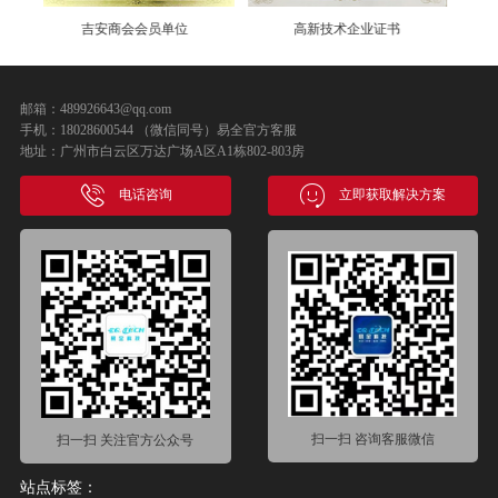
高新技术企业证书
易全软件登记证书
邮箱：489926643@qq.com
手机：18028600544 （微信同号）易全官方客服
地址：广州市白云区万达广场A区A1栋802-803房
电话咨询
立即获取解决方案
扫一扫 咨询客服微信
扫一扫 关注官方公众号
站点标签：