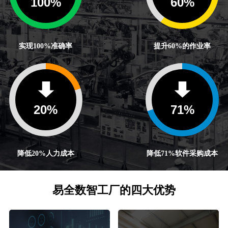
100
%
60
%
实现100%准确率
提升60%的作业率
20
%
71
%
降低20%人力成本
降低71%软件采购成本
易全数智工厂的四大优势