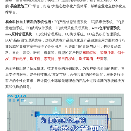
痛点，整合各类数据资源，实现工厂运营的持续改善，基于自主知识产权
的“
易全数智工
厂”平台，打造7大核心数字化产品体系，帮助企业建立数字化支
撑平台。
易全科技自主研发的系统包括：
EQ产品信息追溯系统、EQ防窜货系统、EQ质
量追溯系统、EQ赋码软件系统、EQ赋码采集关联系统、
wms仓库管理系统、
mes原料管理系统
、EQ投料管理系统、EQ防伪系统、EQ会员积分管理系统、
EQ产品招回管理系统等，这些系统在产品信息化及产品追溯应用方面的多个行
业领域的集成方案中获得了企业用户、相关部门的青睐与认可，包括食品饮
料、日化、酒类、医药、母婴等。典型的客户包括
东鹏特饮、荣华月饼、俏十
岁、康佳电子、珠江桥、索芙特、景田百岁山、珠江啤酒、舒蕾
等。
易全科技组建了反应快速、技术专业的营销团队，为客户提供全面的售前、售
后支持与服务。易全科技秉承“立足市场，合作共赢”的经营宗旨，根据各行业
客户的个性化要求，设计提供全球最先进理念的产品全过程追溯的系统解决方
案和优质的服务。