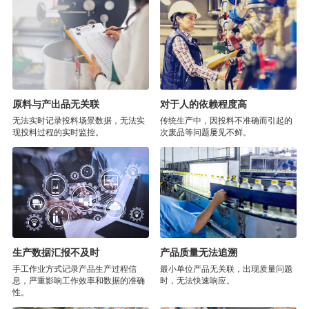
原料与产出品无关联
对于人的依赖程度高
无法实时记录投料场景数据，无法实
传统生产中，因投料不准确而引起的
现投料过程的实时监控。
次废品等问题屡见不鲜。
生产数据汇报不及时
产品质量无法追溯
手工作业方式记录产品生产过程信
最小单位产品无关联，出现质量问题
息，严重影响工作效率和数据的准确
时，无法快速响应。
性。