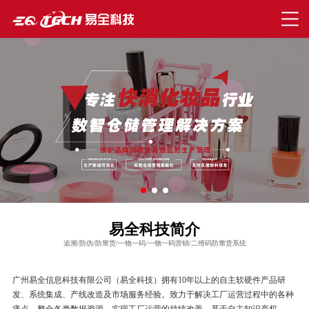
易全科技简介
追溯/防伪/防窜货/一物一码/一物一码营销/二维码防窜货系统
广州易全信息科技有限公司（易全科技）拥有10年以上的自主软硬件产品研
发、系统集成、产线改造及市场服务经验。致力于解决工厂运营过程中的各种