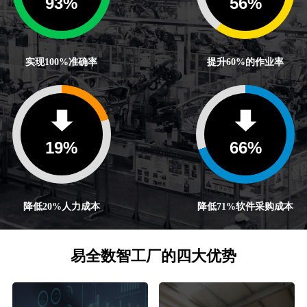
100
%
60
%
实现100%准确率
提升60%的作业率
20
%
71
%
降低20%人力成本
降低71%软件采购成本
易全数智工厂的四大优势