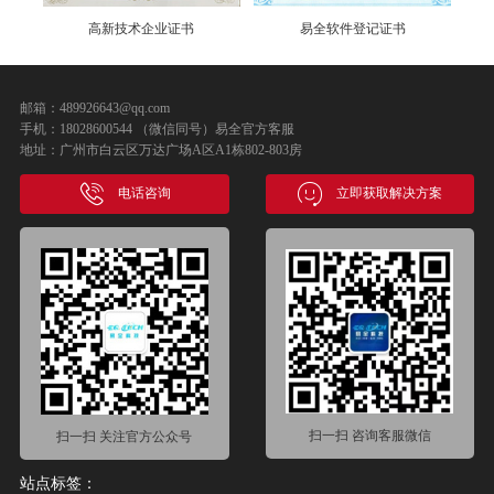
高新技术企业证书
易全软件登记证书
邮箱：489926643@qq.com
手机：18028600544 （微信同号）易全官方客服
地址：广州市白云区万达广场A区A1栋802-803房
电话咨询
立即获取解决方案
扫一扫 咨询客服微信
扫一扫 关注官方公众号
站点标签：