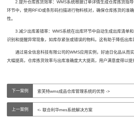
2.提升仓库拣货效率：WMS系统根据订单详情生成仓库拣货指导
环节中，使用RFID或条形码扫描进行物料核对，确保仓库拣货的准
性。
3.减少出库差错率：WMS系统在出库环节中自动生成出库清单和
识别和提醒异常现象，如库存紧张或错误的物料。这有助于降低出库
通过易全信息科技有限公司的WMS应用实例，好迪日化品从而实
大幅提高，仓库拣货效率与出库准确度大大提高，用户满意度得以提
下一案例
索芙特wms成品仓库管理系统的优势 ->
上一案例
<- 联合利华mes系统解决方案