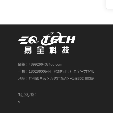
邮箱：489926643@qq.com
手机：18028600544 （微信同号）易全官方客服
地址：广州市白云区万达广场A区A1栋802-803房
站点标签：
9