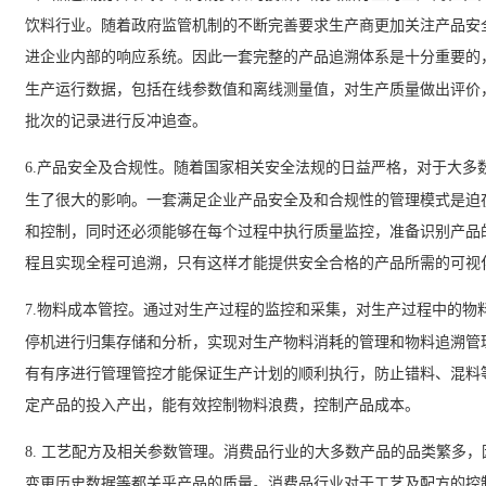
饮料行业。随着政府监管机制的不断完善要求生产商更加关注产品安
进企业内部的响应系统。因此一套完整的产品追溯体系是十分重要的
生产运行数据，包括在线参数值和离线测量值，对生产质量做出评价
批次的记录进行反冲追查。
6.
产品安全及合规性。随着国家相关安全法规的日益严格，对于大多
生了很大的影响。一套满足企业产品安全及和合规性的管理模式是迫
和控制，同时还必须能够在每个过程中执行质量监控，准备识别产品
程且实现全程可追溯，只有这样才能提供安全合格的产品所需的可视
7.
物料成本管控。通过对生产过程的监控和采集，对生产过程中的物
停机进行归集存储和分析，实现对生产物料消耗的管理和物料追溯管
有有序进行管理管控才能保证生产计划的顺利执行，防止错料、混料
定产品的投入产出，能有效控制物料浪费，控制产品成本。
8.
工艺配方及相关参数管理。消费品行业的大多数产品的品类繁多，
变更历史数据等都关乎产品的质量。消费品行业对于工艺及配方的控