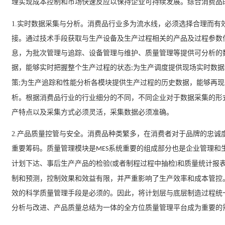
理实现成本控制和市场快速反应以保持企业可持续发展。综合消费品
1.
实时数据采集与分析。消费品行业多为流水线，必须选择合理而有
接。通过技术手段获取与生产设备及生产过程相关的产品及过程参数
息，为批次管理与追踪、设备管理与维护、质量管理等提供可分析的
据，能够实时把握整个生产过程的状态
为生产调度提供现场实时数据
;
策
为生产追踪和性能分析各模块提供生产过程的历史数据，能够再现
;
析。根据消费品行业的行业细分的不同，不同企业对于数据采集的形
产特点以及采集方式必须灵活，采集数据必须准确。
2.
产品质量控管与安全。消费品种类繁多，在消费者对于品牌的忠诚
重要筹码。质量管理模块是
系统重要的组成部分也是企业管理和
MES
计划下达、事后生产产品的检验
或者制程过程中抽检
和质量统计报
(
)
制和预测，控制效果和效益有限，并严重影响了生产效率和成本管控
效的科学质量管理手段是必须的。因此，将计划层与底层制造过程统
分析与改进、产品质量总结为一体的全方位质量管理平台成为重要的