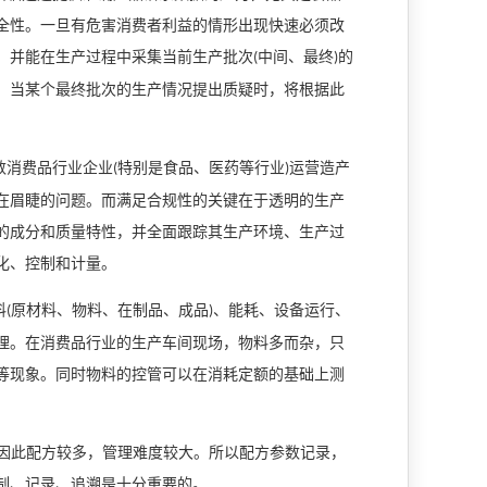
全性。一旦有危害消费者利益的情形出现快速必须改
，并能在生产过程中采集当前生产批次
中间、最终
的
(
)
，当某个最终批次的生产情况提出质疑时，将根据此
数消费品行业企业
特别是食品、医药等行业
运营造产
(
)
在眉睫的问题。而满足合规性的关键在于透明的生产
的成分和质量特性，并全面跟踪其生产环境、生产过
化、控制和计量。
料
原材料、物料、在制品、成品
、能耗、设备运行、
(
)
理。在消费品行业的生产车间现场，物料多而杂，只
等现象。同时物料的控管可以在消耗定额的基础上测
因此配方较多，管理难度较大。所以配方参数记录，
制、记录、追溯是十分重要的。