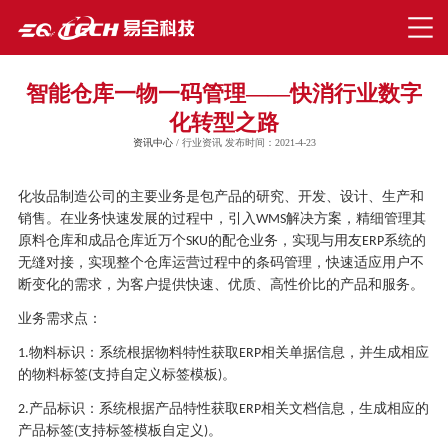
智能仓库一物一码管理——快消行业数字
化转型之路
资讯中心
/ 行业资讯 发布时间：2021-4-23
化妆品制造公司的主要业务是包产品的研究、开发、设计、生产和
销售。在业务快速发展的过程中，引入
解决方案，精细管理其
WMS
原料仓库和成品仓库近万个
的配仓业务，实现与用友
系统的
SKU
ERP
无缝对接，实现整个仓库运营过程中的条码管理，快速适应用户不
断变化的需求，为客户提供快速、优质、高性价比的产品和服务。
业务需求点：
物料标识：系统根据物料特性获取
相关单据信息，并生成相应
1.
ERP
的物料标签
支持自定义标签模板
。
(
)
产品标识：系统根据产品特性获取
相关文档信息，生成相应的
2.
ERP
产品标签
支持标签模板自定义
。
(
)