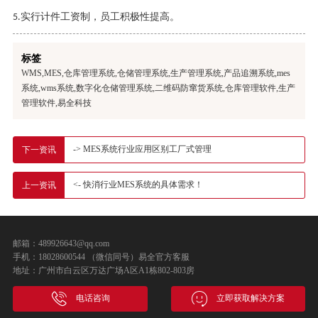
实行计件工资制，员工积极性提高。
5.
标签
WMS,MES,仓库管理系统,仓储管理系统,生产管理系统,产品追溯系统,mes
系统,wms系统,数字化仓储管理系统,二维码防窜货系统,仓库管理软件,生产
管理软件,易全科技
-> MES系统行业应用区别工厂式管理
下一资讯
<- 快消行业MES系统的具体需求！
上一资讯
邮箱：489926643@qq.com
手机：18028600544 （微信同号）易全官方客服
地址：广州市白云区万达广场A区A1栋802-803房
电话咨询
立即获取解决方案