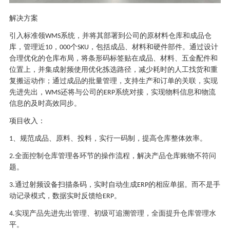
解决方案
引入标准领
系统
，并将其部署到公司的原材料仓库和成品仓
WMS
库，管理近
，
个
，包括成品、材料和硬件部件。通过设计
10
000
SKU
合理优化的仓库布局，将条形码标签贴在成品、材料、五金配件和
位置上，并集成射频使用优化拣选路径，减少耗时的人工找货和重
复搬运动作；通过成品的批量管理，支持生产和订单的关联，实现
先进先出，
还将与公司的
系统对接，实现物料信息和物流
WMS
ERP
信息的及时高效同步。
项目收入：
、规范成品、原料、投料，实行一码制，提高仓库整体效率。
1
全面控制仓库管理各环节的操作流程，解决产品仓库账物不符问
2.
题。
通过射频设备扫描条码，实时自动生成
的相应单据。而不是手
3.
ERP
动记录模式，数据实时反馈给
。
ERP
实现产品先进先出管理、初级可追溯管理，全面提升仓库管理水
4.
平。