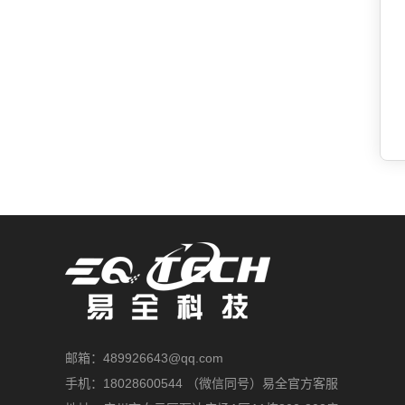
邮箱：489926643@qq.com
手机：18028600544 （微信同号）易全官方客服