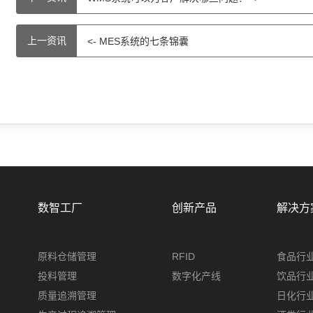
上一资讯
<- MES系统的七条锦囊
数智工厂
创新产品
解决方
原料仓储管理
RFID
食品行
投料管理
数字化产线
饮品行
质量追溯管理
日化行