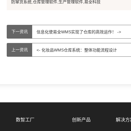
防窜货系统,仓库管理软件,生产管理软件,易全科技
下一资讯
信息化使易全WMS实现了仓库的高效运作！ ->
上一资讯
<- 化妆品WMS仓库系统：整体功能流程设计
数智工厂
创新产品
解决方