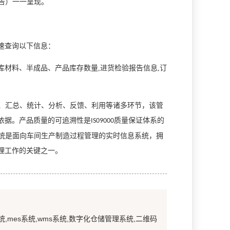
告）一一呈现。
速查询以下信息：
库材料、半成品、产品库存数量,
进货检验报告信息,
订
、汇总、统计、分析、反馈、利用等诸多环节，该管
依据。产品质量的可追溯性是
质量保证体系的
IS09000
统是面向车间生产制造过程管理的实时信息系统，拥
理工作的关键之一。
统,mes系统,wms系统,数字化仓储管理系统,二维码