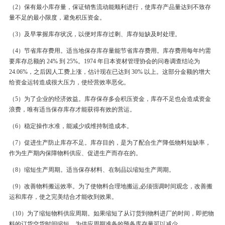
（2）保有最小库存量，保证销售流动能顺利进行，使库存产品量达到不致存
量不足的最小限度，避免积压资金。
（3）及早掌握库存状况，以便对库存过剩、库存短缺及时处理。
（4）节省库存费用。适当地保存库存量能节省库存费用。库存费用每年约需
要库存总额的 24% 到 25%。1974 年日本资材管理协会的问卷调查结论为
24.06%，之后因人工费上涨，估计现在已达到 30% 以上。这部分金额的增大
给资金运转造成很大压力，使经营效率恶化。
（5）为了企业的经济效益。库存保存多会积压资金，库存不足也会造成资金
浪费，唯有适当保存库存才能获得有效的营运。
（6）稳定操作水准，能减少或维持制造成本。
（7）促进生产防止库存不足。库存目的，是为了配合生产降低物料短缺率，
作为生产期内保障物料供应、促进生产而存在的。
（8）缩短生产周期。适当保存材料、在制品以缩短生产周期。
（9）改善物料搬运效率。为了使物料合理地搬运,必须强调时间观念，改善搬
运和库存，使之完美结合才能收到效果。
（10）为了缩短物料供应周期。如果缩短了从订货到物料进厂的时间，即把物
料的订货交货时间缩短，为供应周期准备的预备库存量可以减少。