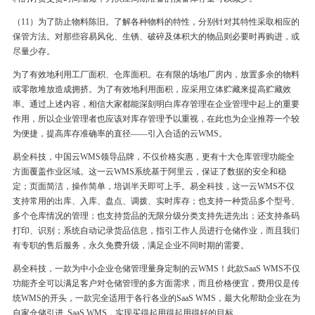
（11）为了防止物料陈旧。了解各种物料的特性，分别针对其特性采取相应的
保管方法。对那些容易风化、生锈、破碎及体积大的物品则必要时再购进，或
尽量少存。
为了有效地利用工厂面积、仓库面积。在有限的场地厂房内，放置多余的物料
或零散堆放造成拥挤。为了有效地利用面积，应采用立体贮藏来提高贮藏效
率。通过上述内容，相信大家都能深刻明白库存管理在企业管理中起上的重要
作用，所以企业管理者也应该对库存管理予以重视，在此也为企业推荐一个较
为便捷，提高库存准确率的直径——引入合适的云WMS。
易全科技，中国云WMS领导品牌，不仅价格实惠，更有十大仓库管理功能全
方面覆盖作业区域。这一云WMS系统基于阿里云，保证了数据的安全和稳
定；页面简洁，操作简单，培训半天即可上手。易全科技，这一云WMS不仅
支持常用的出库、入库、盘点、调拨、实时库存；也支持一种货品多个型号、
多个仓库情况的管理；也支持货品的无限分级分类支持先进先出；还支持条码
打印、识别；系统自动记录货品信息，指引工作人员进行仓储作业，而且我们
有专职的售后服务，永久免费升级，满足企业不同时期的需要。
易全科技，一款为中小企业仓储管理量身定制的云WMS！此款SaaS WMS不仅
功能齐全可以满足客户对仓储管理的多方面需求，而且价格便宜，费用仅是传
统WMS的开头，一款完全适用于各行各业的SaaS WMS，最大化帮助企业在为
自家仓储引进 ‍SaaS WMS，实现买得起用得起用得好的目标。