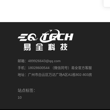
邮箱：489926643@qq.com
手机：18028600544 （微信同号）易全官方客服
地址：广州市白云区万达广场A区A1栋802-803房
站点标签：
10