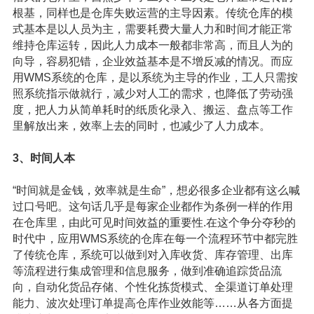
根基，同样也是仓库失败运营的主导因素。传统仓库的模
式基本是以人员为主，需要耗费大量人力和时间才能正常
维持仓库运转，因此人力成本一般都非常高，而且人为的
向导，容易犯错，企业效益基本是不增反减的情况。而应
用WMS系统的仓库，是以系统为主导的作业，工人只需按
照系统指示做就行，减少对人工的需求，也降低了劳动强
度，把人力从简单耗时的纸质化录入、搬运、盘点等工作
里解放出来，效率上去的同时，也减少了人力成本。
3、时间人本
“时间就是金钱，效率就是生命”，想必很多企业都有这么喊
过口号吧。这句话几乎是每家企业都作为条例一样的作用
在仓库里，由此可见时间效益的重要性.在这个争分夺秒的
时代中，应用WMS系统的仓库在每一个流程环节中都完胜
了传统仓库，系统可以做到对入库收货、库存管理、出库
等流程进行集成管理和信息服务，做到准确追踪货品流
向，自动化货品存储、个性化拣货模式、全渠道订单处理
能力、波次处理订单提高仓库作业效能等……从各方面提