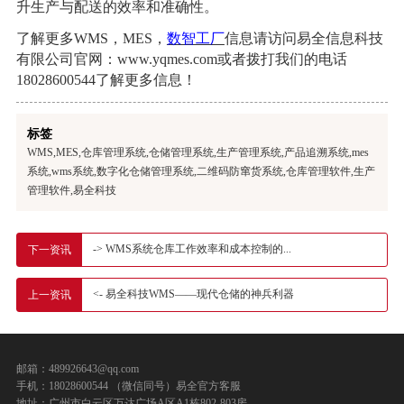
升生产与配送的效率和准确性。
了解更多
WMS，MES，
数智工厂
信息请访问易全信息科技
有限公司官网：
www.yqmes.com或者拨打我们的电话
18028600544了解更多信息！
标签
WMS,MES,仓库管理系统,仓储管理系统,生产管理系统,产品追溯系统,mes
系统,wms系统,数字化仓储管理系统,二维码防窜货系统,仓库管理软件,生产
管理软件,易全科技
-> WMS系统仓库工作效率和成本控制的...
下一资讯
<- 易全科技WMS——现代仓储的神兵利器
上一资讯
邮箱：489926643@qq.com
手机：18028600544 （微信同号）易全官方客服
地址：广州市白云区万达广场A区A1栋802-803房